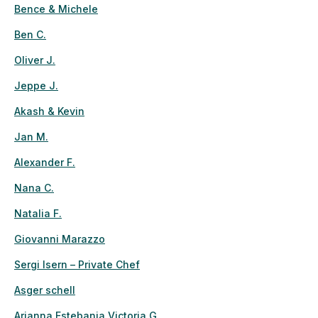
Bence & Michele
Ben C.
Oliver J.
Jeppe J.
Akash & Kevin
Jan M.
Alexander F.
Nana C.
Natalia F.
Giovanni Marazzo
Sergi Isern – Private Chef
Asger schell
Arianna Estebania Victoria G.