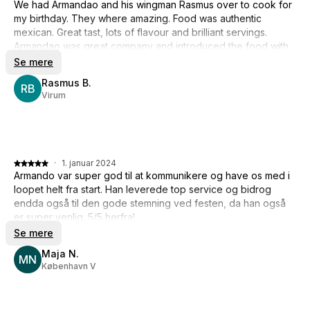
We had Armandao and his wingman Rasmus over to cook for
my birthday. They where amazing. Food was authentic
mexican. Great tast, lots of flavour and brilliant servings.
Armandao was great company and introduced the food with
passion. We can only recommend a tasty mexican night in
Se mere
good company!
Rasmus B.
RB
Virum
·
1. januar 2024
Armando var super god til at kommunikere og have os med i
loopet helt fra start. Han leverede top service og bidrog
endda også til den gode stemning ved festen, da han også
er super venlig. 5/5 herfra!
Se mere
Maja N.
MN
København V