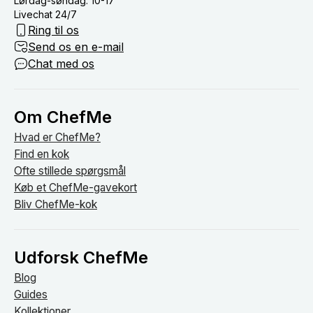
Lørdag-søndag: 10-17
Livechat 24/7
Ring til os
Send os en e-mail
Chat med os
Om ChefMe
Hvad er ChefMe?
Find en kok
Ofte stillede spørgsmål
Køb et ChefMe-gavekort
Bliv ChefMe-kok
Udforsk ChefMe
Blog
Guides
Kollektioner