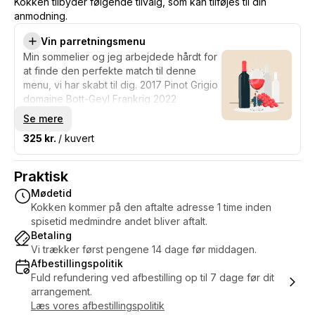
Kokken tilbyder følgende tilvalg, som kan tilføjes til din
anmodning.
Vin parretningsmenu
Min sommelier og jeg arbejdede hårdt for
at finde den perfekte match til denne
menu, vi har skabt til dig. 2017 Pinot Grigio
domaine Bott-Geyl Frankrig 2022
Sauvignon Blanc ME fra Matahiwi Estate
Se mere
New Zealand 2018 Tempranillo Figuero 12
325 kr.
/ kuvert
Ribera del Duero Spanien 2020
Chardonnay Harewood Estate Australien
2011 Port Dalva Colheita Portugal
Praktisk
Mødetid
Kokken kommer på den aftalte adresse 1 time inden
spisetid medmindre andet bliver aftalt.
Betaling
Vi trækker først pengene 14 dage før middagen.
Afbestillingspolitik
Fuld refundering ved afbestilling op til 7 dage før dit
arrangement.
Læs vores afbestillingspolitik