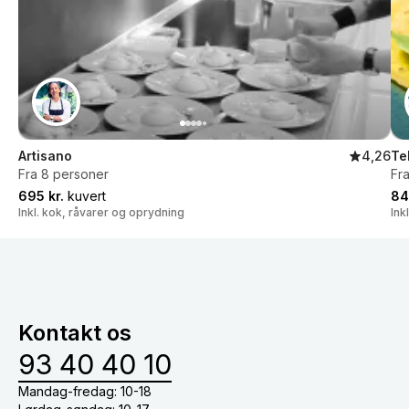
Artisano
4,26
Te
Fra 8 personer
Fr
695 kr.
kuvert
84
Inkl. kok, råvarer og oprydning
Ink
Kontakt os
93 40 40 10
Mandag-fredag: 10-18