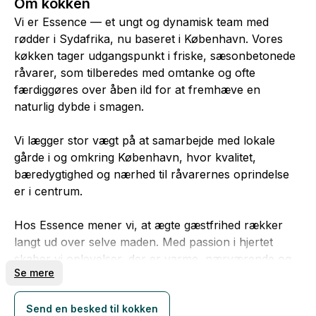
Om kokken
Vi er Essence — et ungt og dynamisk team med
rødder i Sydafrika, nu baseret i København. Vores
køkken tager udgangspunkt i friske, sæsonbetonede
råvarer, som tilberedes med omtanke og ofte
færdiggøres over åben ild for at fremhæve en
naturlig dybde i smagen.
Vi lægger stor vægt på at samarbejde med lokale
gårde i og omkring København, hvor kvalitet,
bæredygtighed og nærhed til råvarernes oprindelse
er i centrum.
Hos Essence mener vi, at ægte gæstfrihed rækker
langt ud over selve maden. Med passion i hjertet
skaber vi oplevelser, der er varme, nærværende og
Se mere
mindeværdige — hvor hver eneste detalje, fra mad til
atmosfære, er nøje gennemtænkt for at få vores
gæster til at føle sig oprigtigt velkomne.
Send en besked til kokken