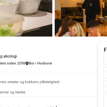
F
g økologi
lem siden 2016
Bor i Hvidovre
rnes omtaler og kokkens pålidelighed.
venner og familie.