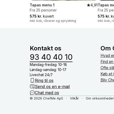
Tapas menu 1
4,91
Tapas m
Fra 25 personer
Fra 25 pe
575 kr.
kuvert
575 kr.
ku
Inkl. kok, råvarer og oprydning
Inkl. kok,
Kontakt os
Om 
93 40 40 10
Hvad e
Find en
Mandag-fredag: 10-18
Ofte st
Lørdag-søndag: 10-17
Køb et
Livechat 24/7
Bliv C
Ring til os
Send os en e-mail
Chat med os
© 2026 ChefMe ApS
Vilkår
Om virksomhede