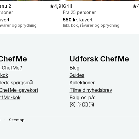
enu 2
4,91
Grill
rsoner
Fra 25 personer
vert
550 kr.
kuvert
 råvarer og oprydning
Inkl. kok, råvarer og oprydning
ChefMe
Udforsk ChefMe
r ChefMe?
Blog
 kok
Guides
illede spørgsmål
Kollektioner
 ChefMe-gavekort
Tilmeld nyhedsbrev
Følg os på:
hefMe-kok
n
Sitemap