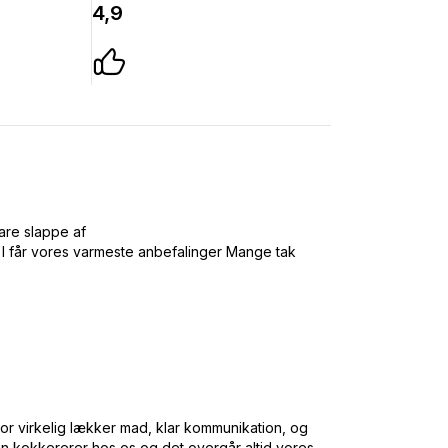
4,9
are slappe af
 I får vores varmeste anbefalinger Mange tak
or virkelig lækker mad, klar kommunikation, og
han kokkererer hos os og det overgår altid vores