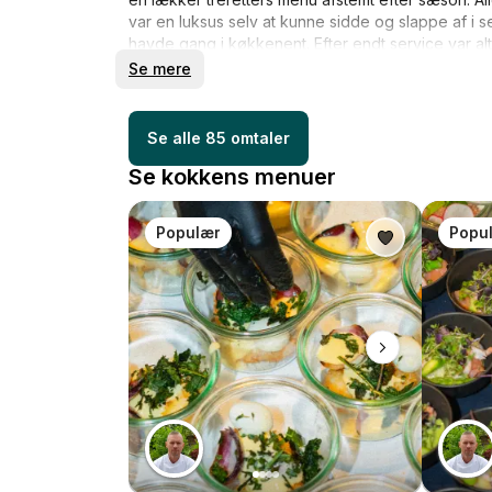
var en luksus selv at kunne sidde og slappe af i 
havde gang i køkkenent. Efter endt service var alt
opvaskeren. Deruover var Michael meget behagel
Se mere
eventen og generelt pålidelig. Vil helt sikkert anb
Se alle 85 omtaler
Se kokkens menuer
Populær
Popu