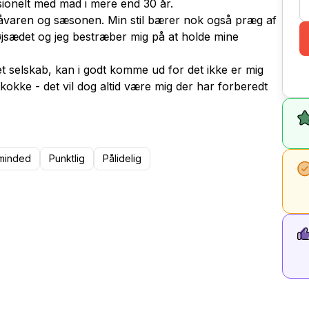
ionelt med mad i mere end 30 år.
 råvaren og sæsonen. Min stil bærer nok også præg af
højsædet og jeg bestræber mig på at holde mine
 et selskab, kan i godt komme ud for det ikke er mig
kke - det vil dog altid være mig der har forberedt
minded
Punktlig
Pålidelig