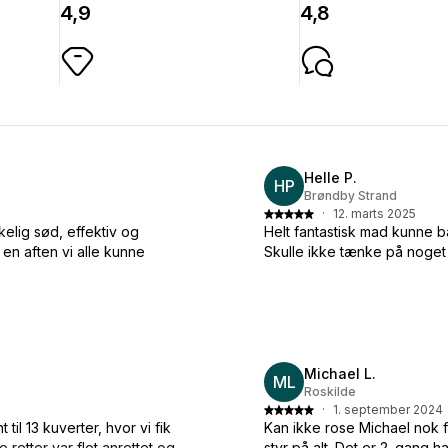
4,9
4,8
Helle P.
HP
Brøndby Strand
·
12. marts 2025
kelig sød, effektiv og
Helt fantastisk mad kunne b
 en aften vi alle kunne
Skulle ikke tænke på noget
Michael L.
ML
Roskilde
·
1. september 2024
il 13 kuverter, hvor vi fik
Kan ikke rose Michael nok f
 retter var flot anrettet og
styr på alt. Det er 2. gang 