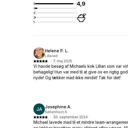
4,9
5
4
3
2
1
Helene P. L.
Lillerød
·
7. maj 2025
Vi havde besøg af Michaels kok Lillian som var vir
behagelig! Hun var med til at give os en rigtig god
nyde! Og lækker mad ikke mindst! Tak for det!
Josephine A.
JA
København K
·
30. september 2024
Michael lavede mad til et mindre team-arrangement t
en lækker treretters menu afstemt efter sæson. Alle