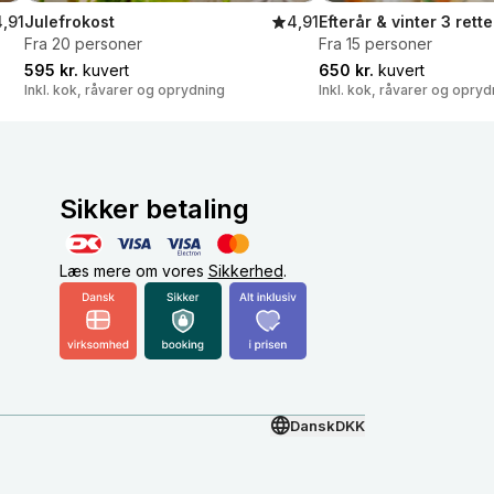
4,91
Julefrokost
4,91
Efterår & vinter 3 rette
Fra 20 personer
Fra 15 personer
595 kr.
kuvert
650 kr.
kuvert
Inkl. kok, råvarer og oprydning
Inkl. kok, råvarer og opryd
Sikker betaling
Læs mere om vores
Sikkerhed
.
Dansk
DKK