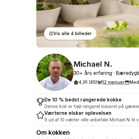
Vis alle 4 billeder
Michael N.
30+ års erfaring
Bæredygti
4,91 (85)
12 menuer
Med
De 10 % bedst rangerede kokke
Denne kok er højt rangeret baseret på gæste
Værterne elsker oplevelsen
9 ud af 10 værter ville anbefale Michael N. til 
Om kokken