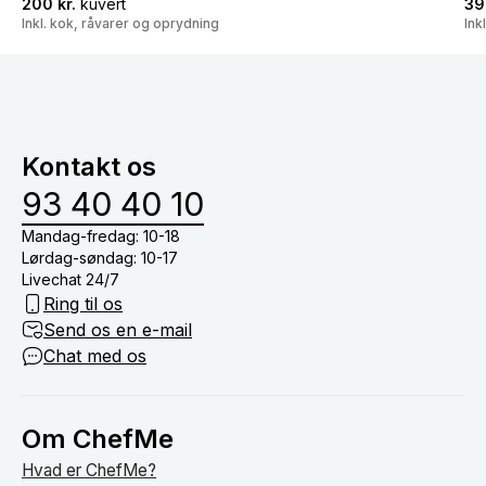
200 kr.
kuvert
39
Inkl. kok, råvarer og oprydning
Ink
Kontakt os
93 40 40 10
Mandag-fredag: 10-18
Lørdag-søndag: 10-17
Livechat 24/7
Ring til os
Send os en e-mail
Chat med os
Om ChefMe
Hvad er ChefMe?