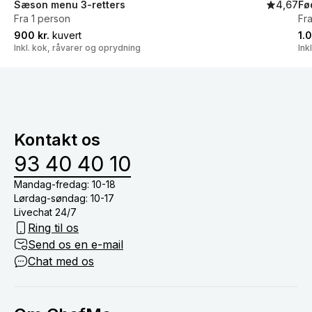
Sæson menu 3-retters
4,67
Fø
Fra 1 person
Fr
900 kr.
kuvert
1.
Inkl. kok, råvarer og oprydning
Ink
Kontakt os
93 40 40 10
Mandag-fredag: 10-18
Lørdag-søndag: 10-17
Livechat 24/7
Ring til os
Send os en e-mail
Chat med os