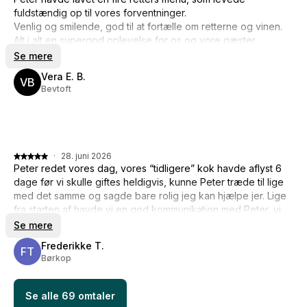
fuldstændig op til vores forventninger.
Venlig og smilende, god til at fortælle om retterne og vinen.
Alt i alt en supergod oplevelse for os og vore gæster.
Vi vil anbefale Peter til andre, og vi hyrer ham gerne igen.
Se mere
Vera E. B.
VB
Bevtoft
·
28. juni 2026
Peter redet vores dag, vores “tidligere” kok havde aflyst 6
dage før vi skulle giftes heldigvis, kunne Peter træde til lige
med det samme og sagde bare rolig jeg kan hjælpe jer. Lige
fra starten af havde vi en god kommunikation med Peter, vi
fik ro i maven igen og Peter svarede hurtig og var
Se mere
opmærksom på alting. Hans mad smagte virkelig godt og vi
Frederikke T.
kunne ikke have ønsket os noget bedre. Vi kan helt sikkert
FT
Børkop
anbefale Peter, vi var 76 personer og han gjorde det mega
godt.
Se alle 69 omtaler