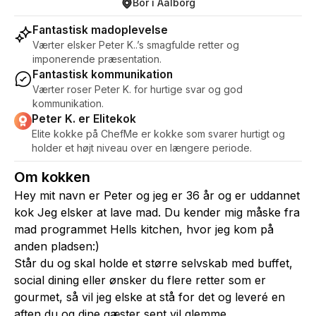
Bor i Aalborg
Fantastisk madoplevelse
Værter elsker Peter K..’s smagfulde retter og
imponerende præsentation.
Fantastisk kommunikation
Værter roser Peter K. for hurtige svar og god
kommunikation.
Peter K. er Elitekok
Elite kokke på ChefMe er kokke som svarer hurtigt og
holder et højt niveau over en længere periode.
Om kokken
Hey mit navn er Peter og jeg er 36 år og er uddannet
kok Jeg elsker at lave mad. Du kender mig måske fra
mad programmet Hells kitchen, hvor jeg kom på
anden pladsen:)
Står du og skal holde et større selvskab med buffet,
social dining eller ønsker du flere retter som er
gourmet, så vil jeg elske at stå for det og leveré en
aften du og dine gæster sent vil glemme.