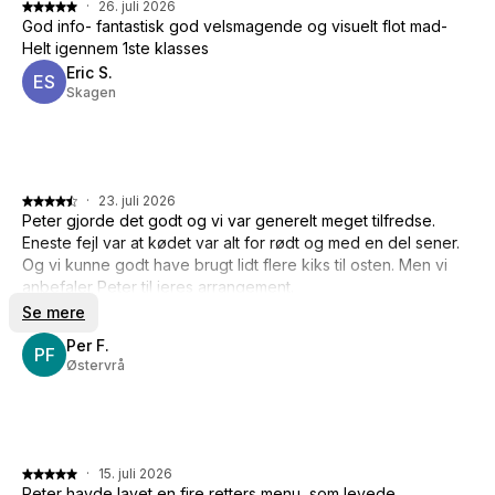
·
26. juli 2026
God info- fantastisk god velsmagende og visuelt flot mad-
Helt igennem 1ste klasses
Eric S.
ES
Skagen
·
23. juli 2026
Peter gjorde det godt og vi var generelt meget tilfredse.
Eneste fejl var at kødet var alt for rødt og med en del sener.
Og vi kunne godt have brugt lidt flere kiks til osten. Men vi
anbefaler Peter til jeres arrangement.
Se mere
Per F.
PF
Østervrå
·
15. juli 2026
Peter havde lavet en fire retters menu, som levede