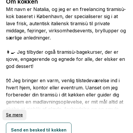
Om kokken
Mit navn er Natalia, og jeg er en freelancing tiramisù-
kok baseret i København, der specialiserer sig i at
lave frisk, autentisk italiensk tiramisù til private
middage, fejringer, virksomhedsevents, bryllupper og
særlige anledninger.
👩‍🍳 Jeg tilbyder også tiramisù-bagekurser, der er
sjove, engagerende og egnede for alle, der elsker en
god dessert!
👐 Jeg bringer en varm, venlig tilstedeværelse ind i
hvert hjem, kontor eller eventrum. Uanset om jeg
forbereder din tiramisù i dit køkken eller guider dig
gennem en madlavningsoplevelse, er mit mål altid at
skabe et øjeblik af glæde, forbindelse og en smule
Se mere
italiensk magi.
📩 Lad os connecte! Jeg ville elske at skabe en
Send en besked til kokken