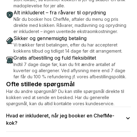
madoplevelse for jer alle.
Alt inkluderet – fra råvarer til oprydning
Når du booker hos ChefMe, aftaler du menu og pris
direkte med kokken. Råvarer, madlavning og oprydning
er inkluderet – ingen uventede ekstraomkostninger.
Sikker og gennemsigtig betaling
Vi trækker først betalingen, efter du har accepteret
kokkens tilbud og tidligst 14 dage før dit arrangement.
Gratis afbestilling og fuld fleksibilitet
Indtil 7 dage dage før, kan du frit ændre antallet af
kuverter og allergener. Ved aflysning mere end 7 dage
før får du 100 % refundering jf. vores afbestillingspolitik.
Ofte stillede spørgsmål
Har du andre spørgsmål? Du kan stille spørgsmål direkte til
kokken ved at sende en besked. Har du generelle
spørgsmål, kan du altid kontakte vores kundeservice.
Hvad er inkluderet, når jeg booker en ChefMe-
kok?
Kokken står for både indkøb, madlavning, servering og