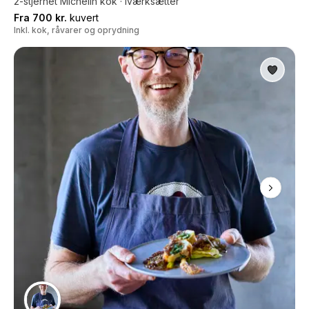
2-stjernet Michelin kok · Iværksætter
Fra 700 kr.
kuvert
Inkl. kok, råvarer og oprydning