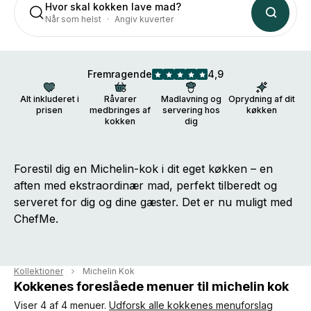
Hvor skal kokken lave mad?
Når som helst
Angiv kuverter
Fremragende
4,9
Alt inkluderet i
Råvarer
Madlavning og
Oprydning af dit
prisen
medbringes af
servering hos
køkken
kokken
dig
Forestil dig en Michelin-kok i dit eget køkken – en
aften med ekstraordinær mad, perfekt tilberedt og
serveret for dig og dine gæster. Det er nu muligt med
ChefMe.
Kollektioner
Michelin Kok
Kokkenes foreslåede menuer til michelin kok
Viser 4 af 4 menuer.
Udforsk alle kokkenes menuforslag