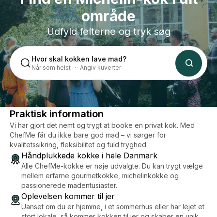
område
Udfyld felterne og tryk søg
Hvor skal kokken lave mad?
Når som helst
Angiv kuverter
Praktisk information
Vi har gjort det nemt og trygt at booke en privat kok. Med
ChefMe får du ikke bare god mad – vi sørger for
kvalitetssikring, fleksibilitet og fuld tryghed.
Håndplukkede kokke i hele Danmark
Alle ChefMe-kokke er nøje udvalgte. Du kan trygt vælge
mellem erfarne gourmetkokke, michelinkokke og
passionerede madentusiaster.
Oplevelsen kommer til jer
Uanset om du er hjemme, i et sommerhus eller har lejet et
stort lokale, så kommer kokken til jer og skaber en unik