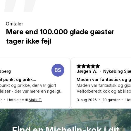
Eksklusive firmaarrangementer
– Imponér kunder og
amuse-bouche som tilkøb, så du kan få den fulde fine dining-
og deres baggrund
partnere
oplevelse.
Gennemsigtige priser
– Se den fulde pris, før du
Gavekort
– Giv en uforglemmelig Michelin-oplevelse i
booker
gave
Omtaler
Gratis afbestilling
– Afbestil gratis op til 7 dage før
Mere end 100.000 glade gæster
Sikker betaling
– Betaling trækkes tidligst 14 dage før
tager ikke fejl
4,9 stjerner
– Tusindvis af tilfredse gæster på tværs af
hele Danmark
BS
Jørgen W.
Nykøbing Sjælland
ikk...
Maden var fantastisk og gjorde festen.
ke, der var gjort
Maden var fantastisk og gjorde festen un
r mere en rigeligt
Velforberedt kok og alt klappede
il
Malik T.
3. aug 2026
20 gæster
Udtalelse til
Nicol
for
pvaskemaskine, og
t reneefter brug
 anbefaling
Find en Michelin-kok i dit