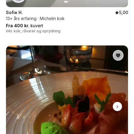
Sofie H.
5,00
13+ års erfaring · Michelin kok
Fra 400 kr.
kuvert
Inkl. kok, råvarer og oprydning