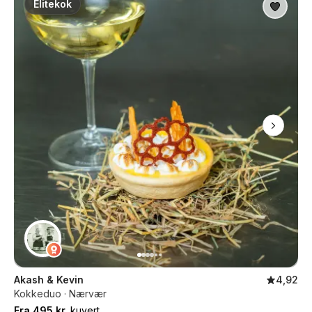
Elitekok
Akash & Kevin
4,92
Kokkeduo · Nærvær
Fra 495 kr.
kuvert