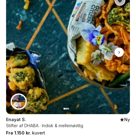
Enayat S.
Ny
Stifter af DHABA · Indisk & mellemøstlig
Fra 1.150 kr.
kuvert