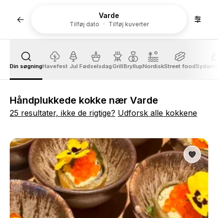
Varde
Tilføj dato
Tilføj kuverter
Din søgning
Havefest
Jul
Fødselsdag
Grill
Bryllup
Nordisk
Street food
Sydame
Håndplukkede kokke nær Varde
25 resultater, ikke de rigtige?
Udforsk alle kokkene