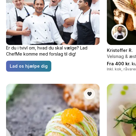
Er du i tvivl om, hvad du skal vælge? Lad
Kristoffer R.
ChefMe komme med forslag til dig!
Velsmag & æst
Fra 400 kr.
ku
Lad os hjælpe dig
Inkl. kok, råvar