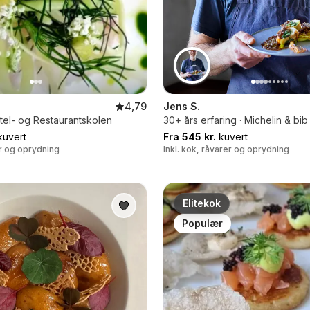
4,79
Jens S.
tel- og Restaurantskolen
30+ års erfaring · Michelin & b
uvert
Fra 545 kr.
kuvert
er og oprydning
Inkl. kok, råvarer og oprydning
Elitekok
Populær