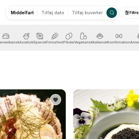
Middelfart
Tilføj dato
Tilføj kuverter
Filtre
amerikansk
Asiatisk
Spansk
Firmafest
Påske
Vegetarisk
Italiensk
Konfirmation
Amer