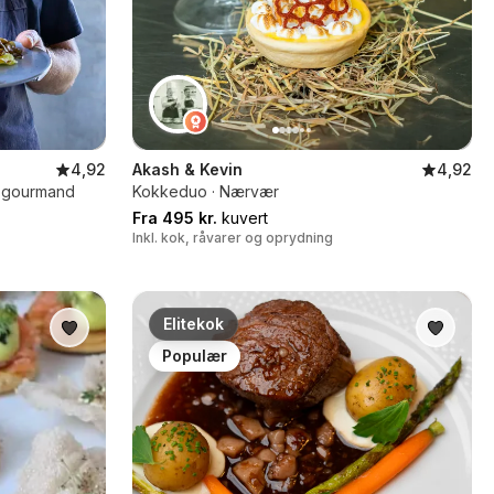
4,92
Akash & Kevin
4,92
ib gourmand
Kokkeduo · Nærvær
Fra 495 kr.
kuvert
Inkl. kok, råvarer og oprydning
Elitekok
Populær