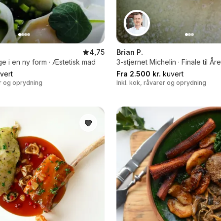
4,75
Brian P.
e i en ny form · Æstetisk mad
3-stjernet Michelin · Finale til År
vert
Fra 2.500 kr.
kuvert
er og oprydning
Inkl. kok, råvarer og oprydning