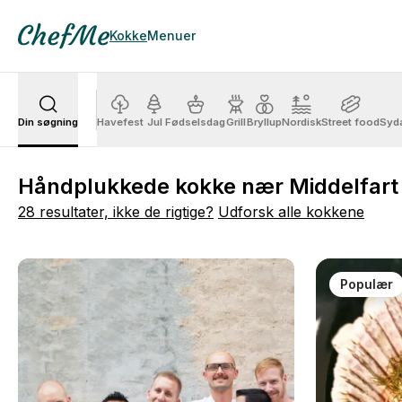
Kokke
Menuer
Din søgning
Havefest
Jul
Fødselsdag
Grill
Bryllup
Nordisk
Street food
Syd
Håndplukkede kokke nær Middelfart
28 resultater, ikke de rigtige?
Udforsk alle kokkene
Populær