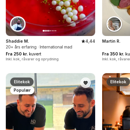
Shaddie M.
4,44
Martin R.
20+ års erfaring · International mad
Fra 250 kr.
kuvert
Fra 350 kr.
ku
Inkl. kok, råvarer og oprydning
Inkl. kok, råvar
Elitekok
Elitekok
Populær