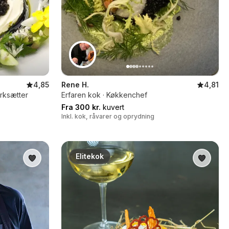
4,85
Rene H.
4,81
rksætter
Erfaren kok · Køkkenchef
Fra 300 kr.
kuvert
Inkl. kok, råvarer og oprydning
Elitekok