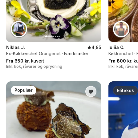
Niklas J.
4,85
Iuliia O.
Ex-Køkkenchef Orangeriet · Iværksætter
Køkkenchef · 
Fra 650 kr.
kuvert
Fra 800 kr.
ku
Inkl. kok, råvarer og oprydning
Inkl. kok, råvar
Populær
Elitekok