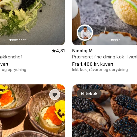
4,81
Nicolaj M.
 Køkkenchef
Præmieret fine dining kok · Ivæ
vert
Fra 1.400 kr.
kuvert
er og oprydning
Inkl. kok, råvarer og oprydning
Elitekok