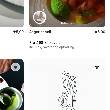
5,00
Asger schell
5,00
Fra 498 kr.
kuvert
Inkl. kok, råvarer og oprydning