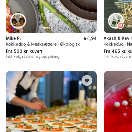
Mike P.
4,94
Akash & Kevi
Kokkeduo & iværksættere · Økologisk
Kokkeduo · N
Fra 500 kr.
kuvert
Fra 495 kr.
ku
Inkl. kok, råvarer og oprydning
Inkl. kok, råvar