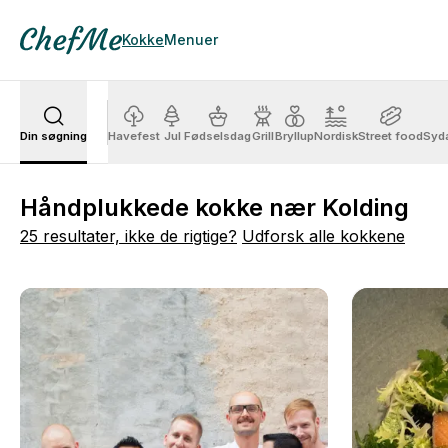
Kokke
Menuer
Din søgning
Havefest
Jul
Fødselsdag
Grill
Bryllup
Nordisk
Street food
Syd
Håndplukkede kokke nær Kolding
25 resultater, ikke de rigtige?
Udforsk alle kokkene