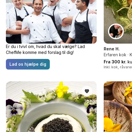
Er du i tvivl om, hvad du skal vælge? Lad
Rene H.
ChefMe komme med forslag til dig!
Erfaren kok ·
Fra 300 kr.
ku
Lad os hjælpe dig
Inkl. kok, råvar