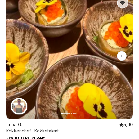
Iuliia O.
5,00
Køkkenchef · Kokketalent
Fra 800 kr.
kuvert