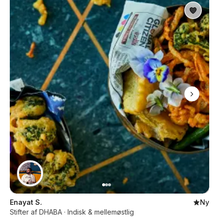
Enayat S.
Ny
Stifter af DHABA · Indisk & mellemøstlig