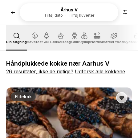
Århus V
Tilføj dato
Tilføj kuverter
Din søgning
Havefest
Jul
Fødselsdag
Grill
Bryllup
Nordisk
Street food
Sydame
Håndplukkede kokke nær Aarhus V
26 resultater, ikke de rigtige?
Udforsk alle kokkene
Elitekok