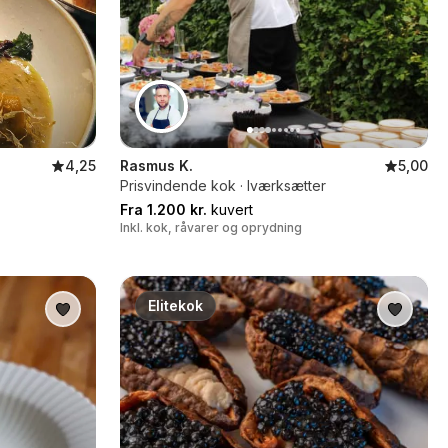
4,25
Rasmus K.
5,00
Prisvindende kok · Iværksætter
Fra 1.200 kr.
kuvert
Inkl. kok, råvarer og oprydning
Elitekok