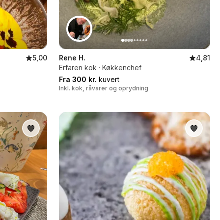
5,00
Rene H.
4,81
Erfaren kok · Køkkenchef
Fra 300 kr.
kuvert
Inkl. kok, råvarer og oprydning