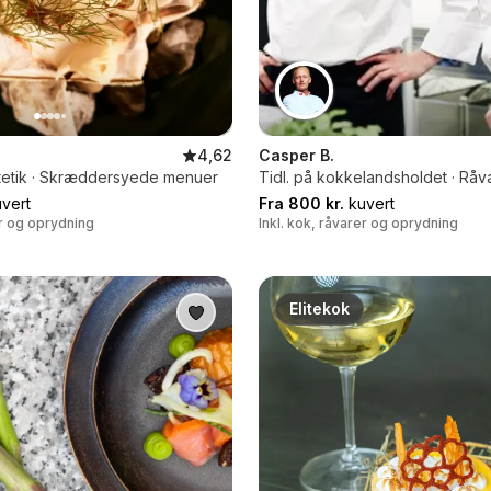
4,62
Casper B.
etik · Skræddersyede menuer
Tidl. på kokkelandsholdet · Råv
vert
Fra 800 kr.
kuvert
er og oprydning
Inkl. kok, råvarer og oprydning
Elitekok