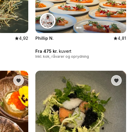
4,92
Phillip N.
4,81
Fra 475 kr.
kuvert
Inkl. kok, råvarer og oprydning