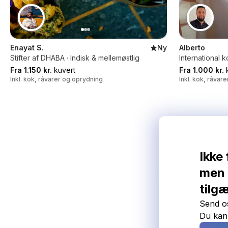
Enayat S.
Ny
Alberto
Stifter af DHABA · Indisk & mellemøstlig
International k
Fra 1.150 kr.
kuvert
Fra 1.000 kr.
k
Inkl. kok, råvarer og oprydning
Inkl. kok, råvar
Ikke 
men 
tilg
Send os
Du kan o