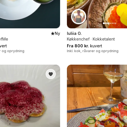
Ny
Iuliia O.
efMe
Køkkenchef · Kokketalent
vert
Fra 800 kr.
kuvert
er og oprydning
Inkl. kok, råvarer og oprydning