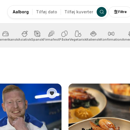
Aalborg
Tilføj dato
Tilføj kuverter
Filtre
amerikansk
Asiatisk
Spansk
Firmafest
Påske
Vegetarisk
Italiensk
Konfirmation
Amer