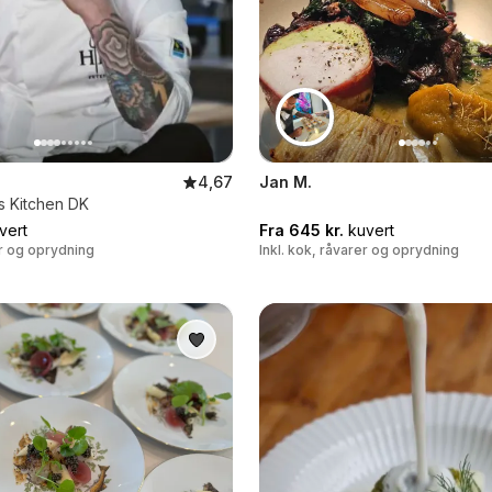
4,67
Jan M.
's Kitchen DK
vert
Fra 645 kr.
kuvert
er og oprydning
Inkl. kok, råvarer og oprydning