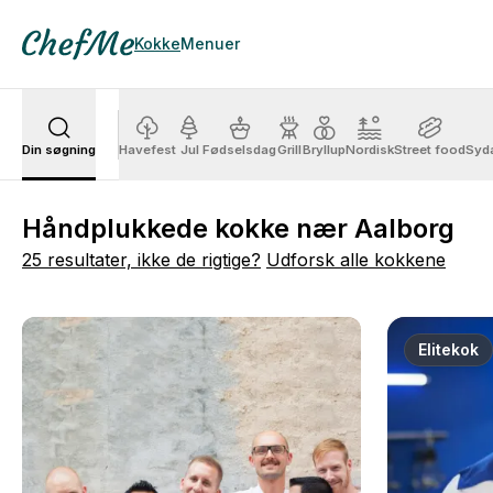
Kokke
Menuer
Din søgning
Havefest
Jul
Fødselsdag
Grill
Bryllup
Nordisk
Street food
Syd
Håndplukkede kokke nær Aalborg
25 resultater, ikke de rigtige?
Udforsk alle kokkene
Elitekok