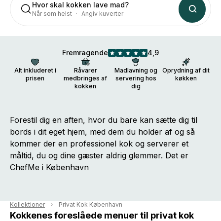
Hvor skal kokken lave mad?
Når som helst
Angiv kuverter
Fremragende
4,9
Alt inkluderet i
Råvarer
Madlavning og
Oprydning af dit
prisen
medbringes af
servering hos
køkken
kokken
dig
Forestil dig en aften, hvor du bare kan sætte dig til
bords i dit eget hjem, med dem du holder af og så
kommer der en professionel kok og serverer et
måltid, du og dine gæster aldrig glemmer. Det er
ChefMe i København
Kollektioner
Privat Kok København
Kokkenes foreslåede menuer til privat kok