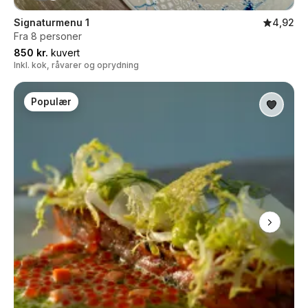
Signaturmenu 1
4,92
Fra 8 personer
850 kr.
kuvert
Inkl. kok, råvarer og oprydning
Populær