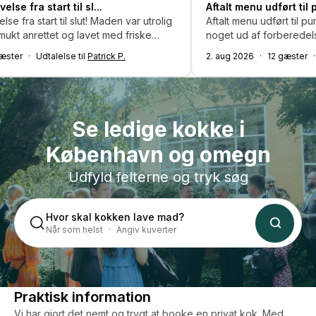
il sl...
Aftalt menu udført til punkt og prikk..
 slut! Maden var utrolig
Aftalt menu udført til punkt og prikke, d
 lavet med friske
noget ud af forberedelser - der var me
l og sørgede for, at vi
med mad og det smagte dejligt Forret og dessert
e til
Patrick P.
2. aug 2026
12 gæster
Udtalelse til
Mal
ste. Kan varmt
nydeligt portionsanrettet som aftalt. Var glad for
e igen!
hjælpen til afrydning / sætte i opvask
køkken/gryder/pander mv var gjort re
og sat på plads. Giver min bedste anbe
Se ledige kokke i
København og omegn
Udfyld felterne og tryk søg
Hvor skal kokken lave mad?
Når som helst
Angiv kuverter
Praktisk information
Vi har gjort det nemt og trygt at booke en privat kok. Med