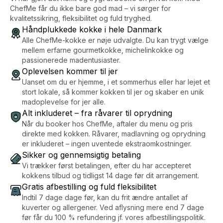
ChefMe får du ikke bare god mad – vi sørger for
kvalitetssikring, fleksibilitet og fuld tryghed.
Håndplukkede kokke i hele Danmark
Alle ChefMe-kokke er nøje udvalgte. Du kan trygt vælge
mellem erfarne gourmetkokke, michelinkokke og
passionerede madentusiaster.
Oplevelsen kommer til jer
Uanset om du er hjemme, i et sommerhus eller har lejet et
stort lokale, så kommer kokken til jer og skaber en unik
madoplevelse for jer alle.
Alt inkluderet – fra råvarer til oprydning
Når du booker hos ChefMe, aftaler du menu og pris
direkte med kokken. Råvarer, madlavning og oprydning
er inkluderet – ingen uventede ekstraomkostninger.
Sikker og gennemsigtig betaling
Vi trækker først betalingen, efter du har accepteret
kokkens tilbud og tidligst 14 dage før dit arrangement.
Gratis afbestilling og fuld fleksibilitet
Indtil 7 dage dage før, kan du frit ændre antallet af
kuverter og allergener. Ved aflysning mere end 7 dage
før får du 100 % refundering jf. vores afbestillingspolitik.