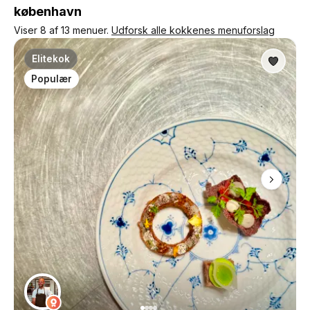
københavn
Viser 8 af 13 menuer.
Udforsk alle kokkenes menuforslag
Elitekok
Populær