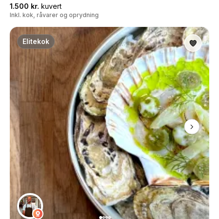
1.500 kr.
kuvert
Inkl. kok, råvarer og oprydning
Elitekok