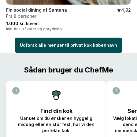
Fin social dining af Santana
4,92
Fra 8 personer
1.000 kr.
kuvert
Inkl. kok, råvarer og oprydning
Udforsk alle menuer til privat kok københavn
Sådan bruger du ChefMe
1
2
Find din kok
Sen
Uanset om du ønsker en hyggelig
Vælg lokat
middag eller en stor fest, har vi den
send e
perfekte kok.
menuønsker