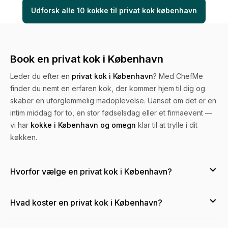
Udforsk alle 10 kokke til privat kok københavn
Book en privat kok i København
Leder du efter en
privat kok i København
? Med ChefMe
finder du nemt en erfaren kok, der kommer hjem til dig og
skaber en uforglemmelig madoplevelse. Uanset om det er en
intim middag for to, en stor fødselsdag eller et firmaevent —
vi har
kokke i København og omegn
klar til at trylle i dit
køkken.
Hvorfor vælge en privat kok i København?
København er fuld af fantastiske restauranter, men med en
Hvad koster en privat kok i København?
privatkok
får du restaurantoplevelsen direkte i dine egne
omgivelser. Kokken medbringer alle råvarer, tilbereder
Priserne for en
privat kok i København
starter typisk fra