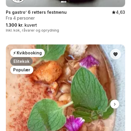
Ps gastro’ 6 retters festmenu
4,63
Fra 4 personer
1.300 kr.
kuvert
Inkl. kok, råvarer og oprydning
⚡ Kvikbooking
Elitekok
Populær