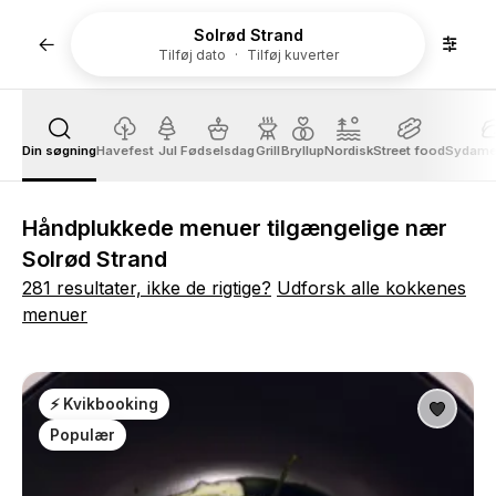
Solrød Strand
Tilføj dato
Tilføj kuverter
Din søgning
Havefest
Jul
Fødselsdag
Grill
Bryllup
Nordisk
Street food
Sydame
Håndplukkede menuer tilgængelige nær
Solrød Strand
281 resultater, ikke de rigtige?
Udforsk alle kokkenes
menuer
⚡ Kvikbooking
Populær