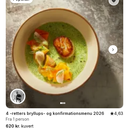
4 -retters bryllups- og konfirmationsmenu 2026
4,63
Fra 1 person
620 kr.
kuvert