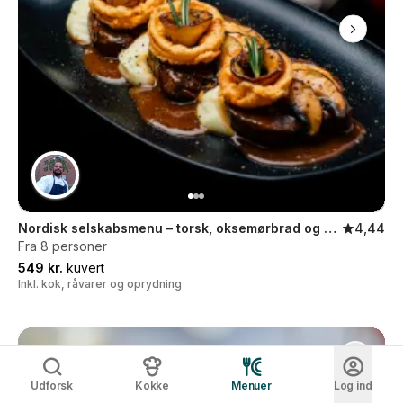
Nordisk selskabsmenu – torsk, oksemørbrad og æble
4,44
Fra 8 personer
549 kr.
kuvert
Inkl. kok, råvarer og oprydning
Udforsk
Kokke
Menuer
Log ind