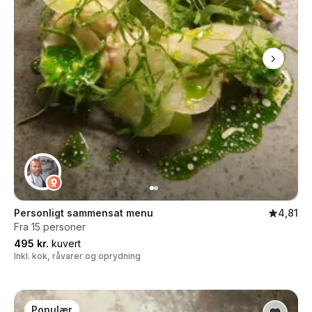
Personligt sammensat menu
4,81
Fra 15 personer
495 kr.
kuvert
Inkl. kok, råvarer og oprydning
Populær