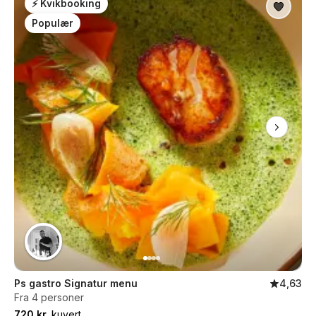
⚡ Kvikbooking
Populær
Ps gastro Signatur menu
4,63
Fra 4 personer
720 kr.
kuvert