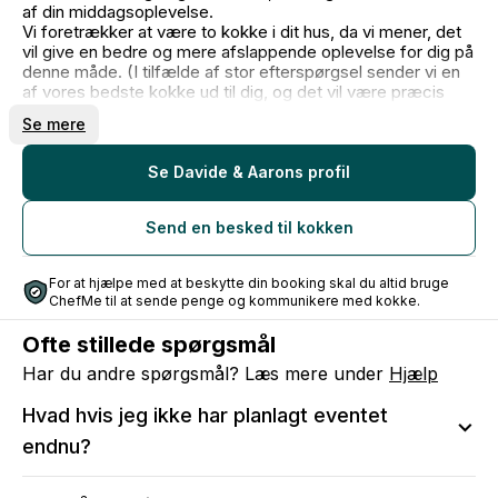
af din middagsoplevelse.
Vi foretrækker at være to kokke i dit hus, da vi mener, det
vil give en bedre og mere afslappende oplevelse for dig på
denne måde. (I tilfælde af stor efterspørgsel sender vi en
af vores bedste kokke ud til dig, og det vil være præcis
den samme oplevelse).
Se mere
Vores idé er at bringe et italiensk køkken med et strejf af
nordisk stil til dit hjem.
For eventuelle allergier eller ændringer i menuen er vi
Se Davide & Aarons profil
virkelig åbne. Vi laver også veganske og vegetariske
muligheder.
Send en besked til kokken
Jeg kan ikke vente med at høre fra dig! Du kan skrive til mig
på engelsk eller italiensk.
For at hjælpe med at beskytte din booking skal du altid bruge
ChefMe til at sende penge og kommunikere med kokke.
Ofte stillede spørgsmål
Har du andre spørgsmål? Læs mere under
Hjælp
Hvad hvis jeg ikke har planlagt eventet
endnu?
Vi anbefaler at sende en anmodning, så du kan sikre