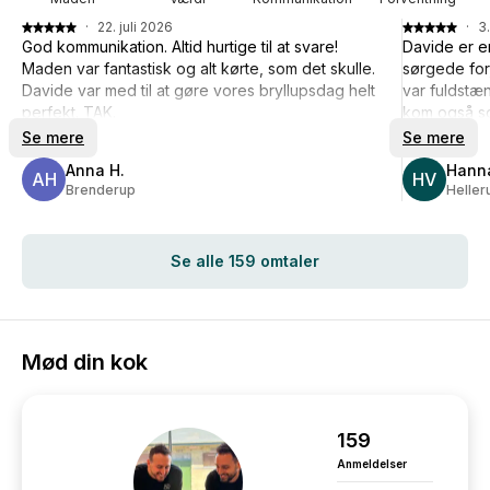
·
22. juli 2026
·
3.
God kommunikation. Altid hurtige til at svare!
Davide er e
Maden var fantastisk og alt kørte, som det skulle.
sørgede for,
Davide var med til at gøre vores bryllupsdag helt
var fuldstæ
perfekt. TAK.
kom også so
Se mere
Se mere
Anna H.
Hanna
AH
HV
Brenderup
Heller
Se alle 159 omtaler
Mød din kok
159
Anmeldelser