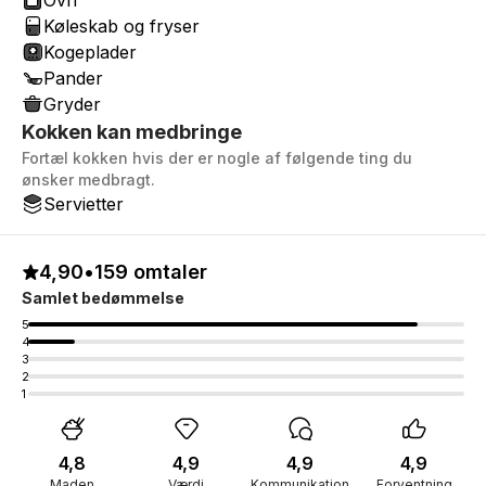
Ovn
Køleskab og fryser
Kogeplader
Pander
Gryder
Kokken kan medbringe
Fortæl kokken hvis der er nogle af følgende ting du
ønsker medbragt.
Servietter
4,90
•
159 omtaler
Samlet bedømmelse
5
4
3
2
1
4,8
4,9
4,9
4,9
Maden
Værdi
Kommunikation
Forventning