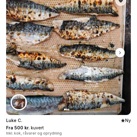
Luke C.
Ny
Fra 500 kr.
kuvert
Inkl. kok, råvarer og oprydning