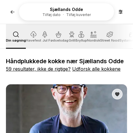
Sjællands Odde
Tilføj dato
Tilføj kuverter
Din søgning
Havefest
Jul
Fødselsdag
Grill
Bryllup
Nordisk
Street food
Sydame
Håndplukkede kokke nær Sjællands Odde
59 resultater, ikke de rigtige?
Udforsk alle kokkene