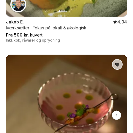
Jakob E.
4,94
Iværksætter · Fokus på lokalt & økologisk
Fra 500 kr.
kuvert
Inkl. kok, råvarer og oprydning