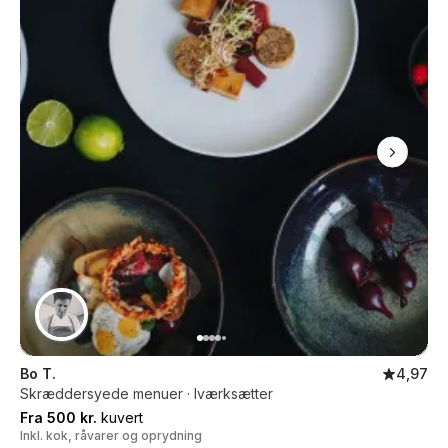
Bo T.
4,97
Skræddersyede menuer · Iværksætter
Fra 500 kr.
kuvert
Inkl. kok, råvarer og oprydning