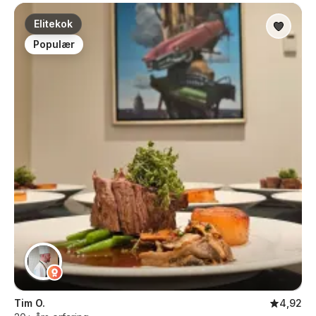
Elitekok
Populær
Tim O.
4,92