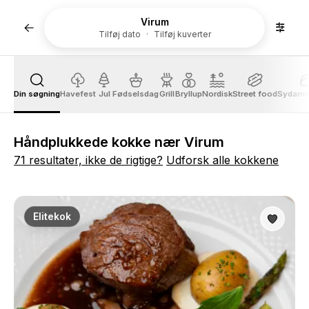
Virum
Tilføj dato
Tilføj kuverter
Din søgning
Havefest
Jul
Fødselsdag
Grill
Bryllup
Nordisk
Street food
Sydame
Håndplukkede kokke nær Virum
71 resultater, ikke de rigtige?
Udforsk alle kokkene
Elitekok