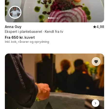
Anna Guy
4,98
Ekspert i plantebaseret · Kendt fra tv
Fra 650 kr.
kuvert
Inkl. kok, råvarer og oprydning