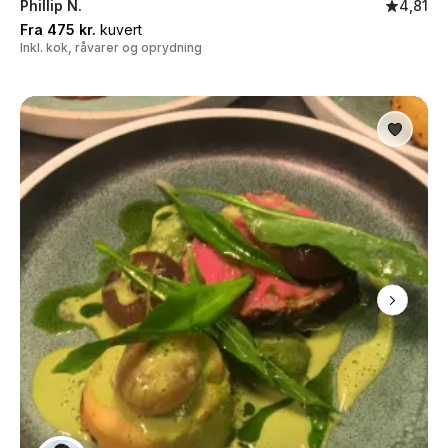
Phillip N.
4,81
Fra 475 kr.
kuvert
Inkl. kok, råvarer og oprydning