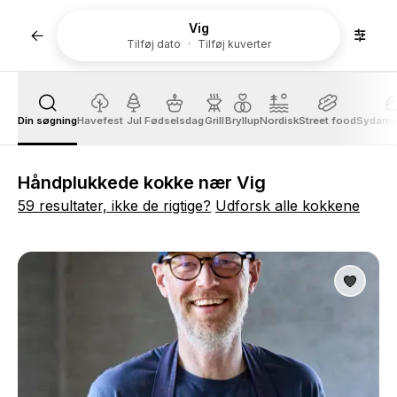
Vig
Tilføj dato
Tilføj kuverter
Din søgning
Havefest
Jul
Fødselsdag
Grill
Bryllup
Nordisk
Street food
Sydame
Håndplukkede kokke nær Vig
59 resultater, ikke de rigtige?
Udforsk alle kokkene