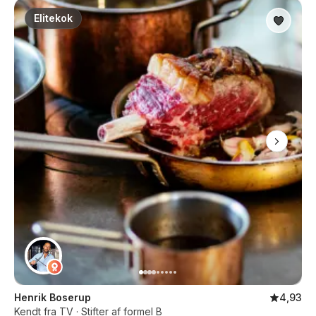
Elitekok
Henrik Boserup
4,93
Kendt fra TV · Stifter af formel B