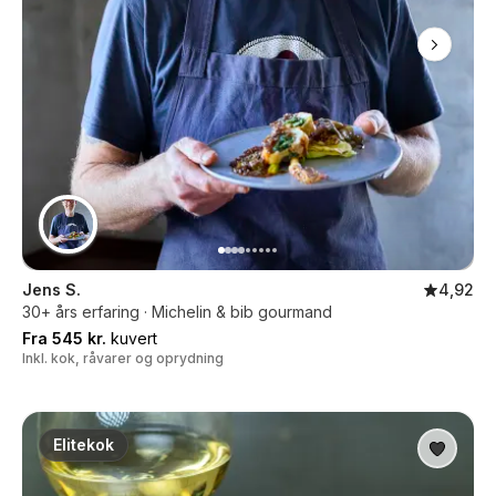
Jens S.
4,92
30+ års erfaring · Michelin & bib gourmand
Fra 545 kr.
kuvert
Inkl. kok, råvarer og oprydning
Elitekok