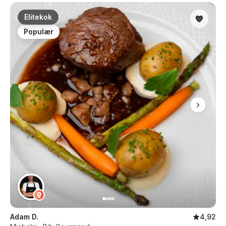
Elitekok
Populær
Adam D.
4,92