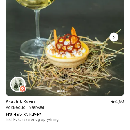
Akash & Kevin
4,92
Kokkeduo · Nærvær
Fra 495 kr.
kuvert
Inkl. kok, råvarer og oprydning