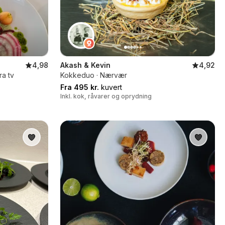
4,98
Akash & Kevin
4,92
ra tv
Kokkeduo · Nærvær
Fra 495 kr.
kuvert
Inkl. kok, råvarer og oprydning