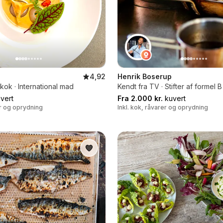
4,92
Henrik Boserup
ok · International mad
Kendt fra TV · Stifter af formel B
vert
Fra 2.000 kr.
kuvert
er og oprydning
Inkl. kok, råvarer og oprydning