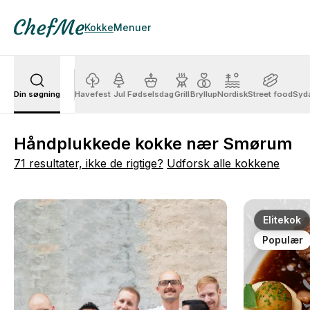
Kokke
Menuer
Din søgning
Havefest
Jul
Fødselsdag
Grill
Bryllup
Nordisk
Street food
Syd
Håndplukkede kokke nær Smørum
71 resultater, ikke de rigtige?
Udforsk alle kokkene
Elitekok
Populær