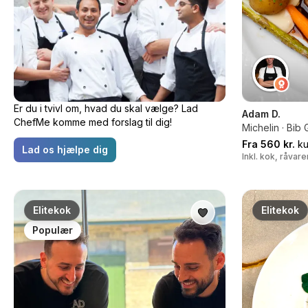
Er du i tvivl om, hvad du skal vælge? Lad
Adam D.
ChefMe komme med forslag til dig!
Michelin · Bi
Fra 560 kr.
ku
Lad os hjælpe dig
Inkl. kok, råvar
Elitekok
Elitekok
Populær