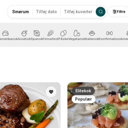
Smørum
Tilføj dato
Tilføj kuverter
Filtre
amerikansk
Asiatisk
Spansk
Firmafest
Påske
Vegetarisk
Italiensk
Konfirmation
Amer
Elitekok
Populær