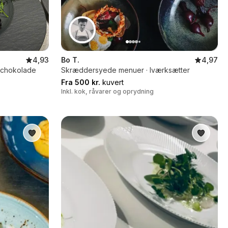
4,93
Bo T.
4,97
i chokolade
Skræddersyede menuer · Iværksætter
Fra 500 kr.
kuvert
Inkl. kok, råvarer og oprydning