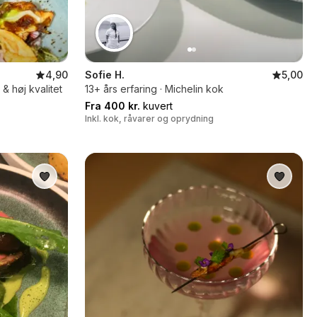
4,90
Sofie H.
5,00
 høj kvalitet
13+ års erfaring · Michelin kok
Fra 400 kr.
kuvert
Inkl. kok, råvarer og oprydning