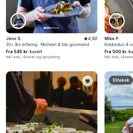
Jens S.
4,92
Mike P.
30+ års erfaring · Michelin & bib gourmand
Kokkeduo & iv
Fra 545 kr.
kuvert
Fra 500 kr.
ku
Inkl. kok, råvarer og oprydning
Inkl. kok, råvar
Elitekok