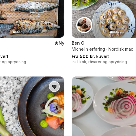
Ny
Ben C.
Michelin erfaring · Nordisk mad
vert
Fra 500 kr.
kuvert
er og oprydning
Inkl. kok, råvarer og oprydning