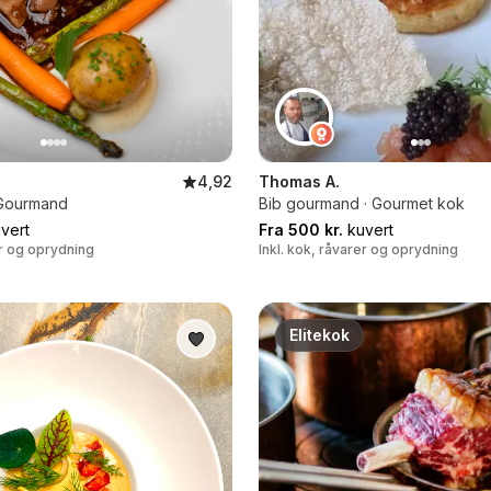
4,92
Thomas A.
b Gourmand
Bib gourmand · Gourmet kok
vert
Fra 500 kr.
kuvert
er og oprydning
Inkl. kok, råvarer og oprydning
Elitekok