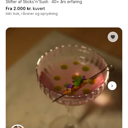
Stifter af Sticks'n'Sush · 40+ års erfaring
Fra 2.000 kr.
kuvert
Inkl. kok, råvarer og oprydning