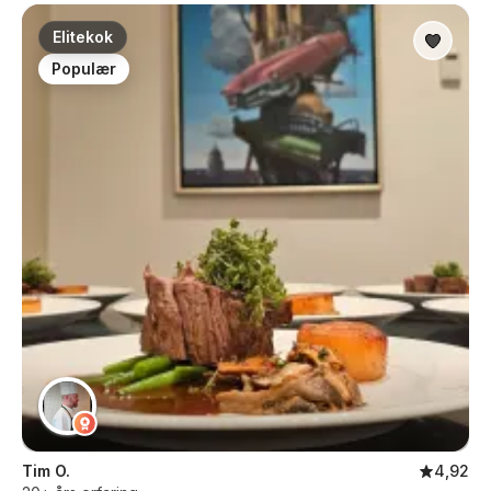
Elitekok
Populær
Tim O.
4,92