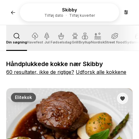
Skibby
Tilføj dato
Tilføj kuverter
Din søgning
Havefest
Jul
Fødselsdag
Grill
Bryllup
Nordisk
Street food
Sydame
Håndplukkede kokke nær Skibby
60 resultater, ikke de rigtige?
Udforsk alle kokkene
Elitekok