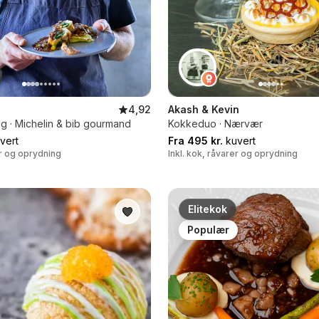
4,92
Akash & Kevin
ng · Michelin & bib gourmand
Kokkeduo · Nærvær
vert
Fra 495 kr.
kuvert
er og oprydning
Inkl. kok, råvarer og oprydning
Elitekok
Populær