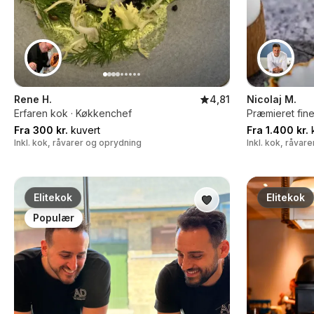
Rene H.
4,81
Nicolaj M.
Erfaren kok · Køkkenchef
Præmieret fine
Fra 300 kr.
kuvert
Fra 1.400 kr.
k
Inkl. kok, råvarer og oprydning
Inkl. kok, råvar
Elitekok
Elitekok
Populær