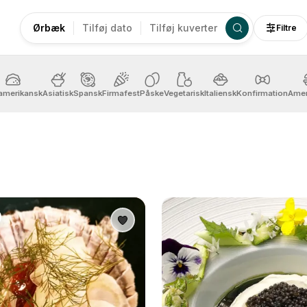
Ørbæk
Tilføj dato
Tilføj kuverter
Filtre
amerikansk
Asiatisk
Spansk
Firmafest
Påske
Vegetarisk
Italiensk
Konfirmation
Amer