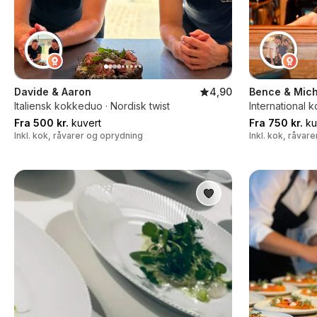
Davide & Aaron
4,90
Bence & Mich
Italiensk kokkeduo · Nordisk twist
International 
Fra 500 kr.
kuvert
Fra 750 kr.
ku
Inkl. kok, råvarer og oprydning
Inkl. kok, råvar