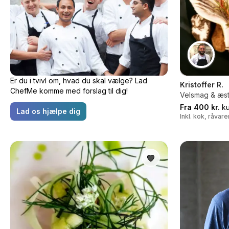
Er du i tvivl om, hvad du skal vælge? Lad
Kristoffer R.
ChefMe komme med forslag til dig!
Velsmag & æst
Fra 400 kr.
ku
Lad os hjælpe dig
Inkl. kok, råvar