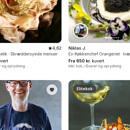
4,62
Niklas J.
etik · Skræddersyede menuer
Ex-Køkkenchef Orangeriet · Ivæ
vert
Fra 650 kr.
kuvert
er og oprydning
Inkl. kok, råvarer og oprydning
Elitekok