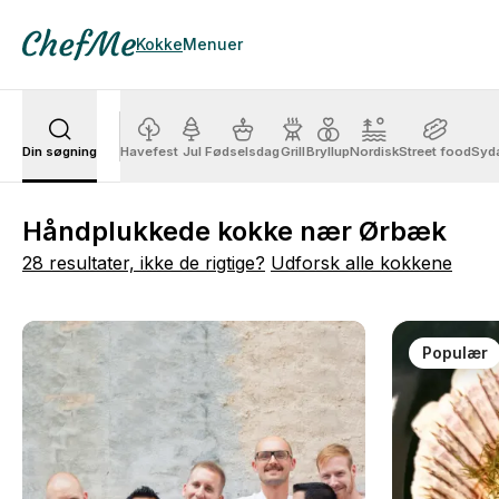
Kokke
Menuer
Din søgning
Havefest
Jul
Fødselsdag
Grill
Bryllup
Nordisk
Street food
Syd
Håndplukkede kokke nær Ørbæk
28 resultater, ikke de rigtige?
Udforsk alle kokkene
Populær