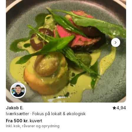
Jakob E.
4,94
Iværksætter · Fokus på lokalt & økologisk
Fra 500 kr.
kuvert
Inkl. kok, råvarer og oprydning