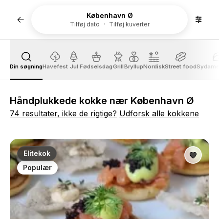
København Ø
Tilføj dato
Tilføj kuverter
Din søgning
Havefest
Jul
Fødselsdag
Grill
Bryllup
Nordisk
Street food
Sydame
Håndplukkede kokke nær København Ø
74 resultater, ikke de rigtige?
Udforsk alle kokkene
Elitekok
Populær