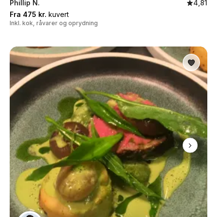
Phillip N.
4,81
Fra 475 kr.
kuvert
Inkl. kok, råvarer og oprydning