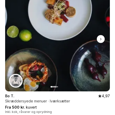
Bo T.
4,97
Skræddersyede menuer · Iværksætter
Fra 500 kr.
kuvert
Inkl. kok, råvarer og oprydning