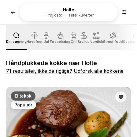
Holte
Tilføj dato
Tilføj kuverter
Din søgning
Havefest
Jul
Fødselsdag
Grill
Bryllup
Nordisk
Street food
Sydame
Håndplukkede kokke nær Holte
71 resultater, ikke de rigtige?
Udforsk alle kokkene
Elitekok
Populær