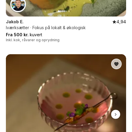
Jakob E.
4,94
Iværksætter · Fokus på lokalt & økologisk
Fra 500 kr.
kuvert
Inkl. kok, råvarer og oprydning