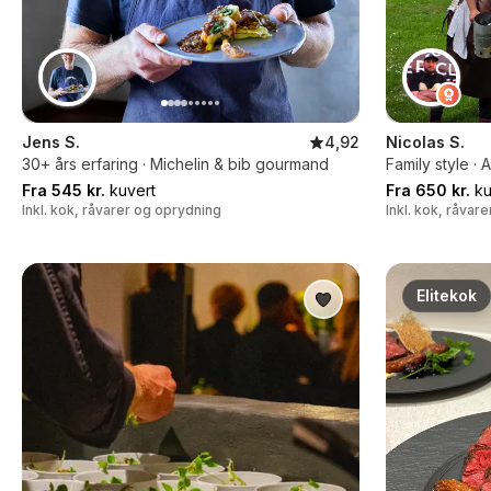
Jens S.
4,92
Nicolas S.
30+ års erfaring · Michelin & bib gourmand
Family style ·
Fra 545 kr.
kuvert
Fra 650 kr.
ku
Inkl. kok, råvarer og oprydning
Inkl. kok, råvar
Elitekok