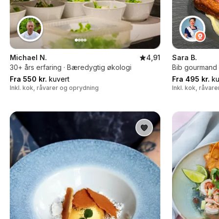
Michael N.
4,91
Sara B.
30+ års erfaring · Bæredygtig økologi
Bib gourmand k
Fra 550 kr.
kuvert
Fra 495 kr.
ku
Inkl. kok, råvarer og oprydning
Inkl. kok, råvar