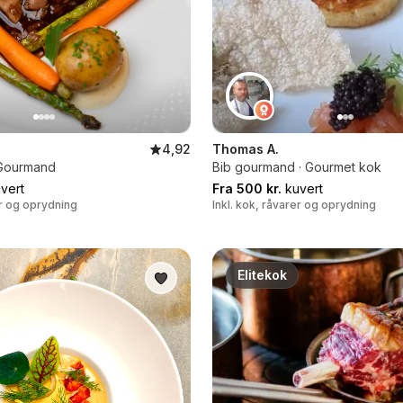
4,92
Thomas A.
b Gourmand
Bib gourmand · Gourmet kok
vert
Fra 500 kr.
kuvert
er og oprydning
Inkl. kok, råvarer og oprydning
Elitekok