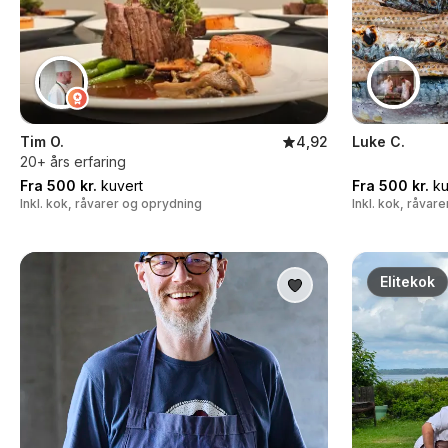
Tim O.
4,92
Luke C.
20+ års erfaring
Fra 500 kr.
kuvert
Fra 500 kr.
ku
Inkl. kok, råvarer og oprydning
Inkl. kok, råvar
Elitekok