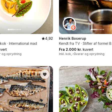
4,92
Henrik Boserup
ok · International mad
Kendt fra TV · Stifter af formel B
vert
Fra 2.000 kr.
kuvert
er og oprydning
Inkl. kok, råvarer og oprydning