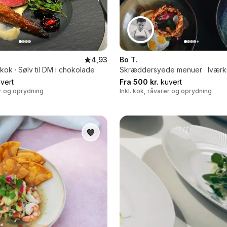
4,93
Bo T.
ok · Sølv til DM i chokolade
Skræddersyede menuer · Iværk
vert
Fra 500 kr.
kuvert
er og oprydning
Inkl. kok, råvarer og oprydning