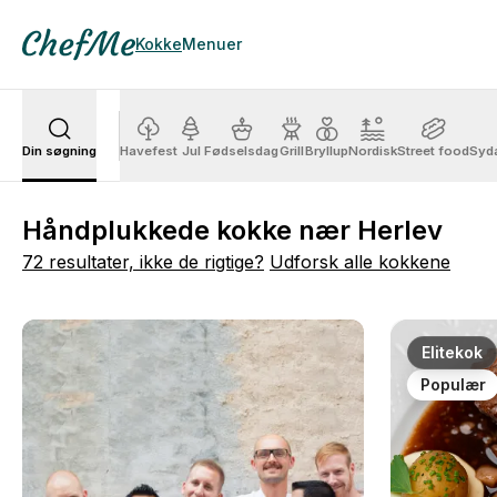
Kokke
Menuer
Din søgning
Havefest
Jul
Fødselsdag
Grill
Bryllup
Nordisk
Street food
Syd
Håndplukkede kokke nær Herlev
72 resultater, ikke de rigtige?
Udforsk alle kokkene
Elitekok
Populær