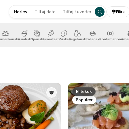
Herlev
Tilføj dato
Tilføj kuverter
Filtre
amerikansk
Asiatisk
Spansk
Firmafest
Påske
Vegetarisk
Italiensk
Konfirmation
Amer
Elitekok
Populær