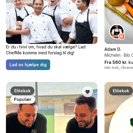
Er du i tvivl om, hvad du skal vælge? Lad
Adam D.
ChefMe komme med forslag til dig!
Michelin · Bi
Fra 560 kr.
ku
Lad os hjælpe dig
Inkl. kok, råvar
Elitekok
Elitekok
Populær