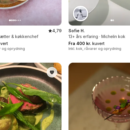
4,79
Sofie H.
sætter & køkkenchef
13+ års erfaring · Michelin kok
vert
Fra 400 kr.
kuvert
er og oprydning
Inkl. kok, råvarer og oprydning