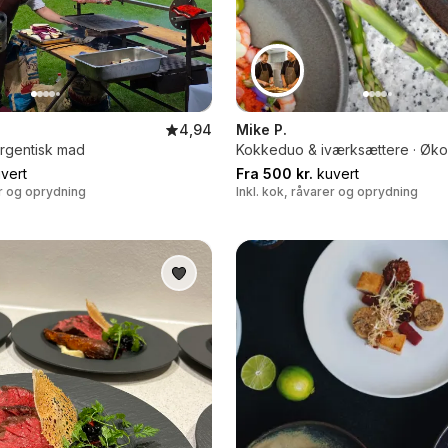
4,94
Mike P.
 Argentisk mad
Kokkeduo & iværksættere · Øko
vert
Fra 500 kr.
kuvert
er og oprydning
Inkl. kok, råvarer og oprydning