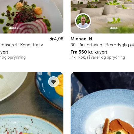
4,98
Michael N.
ebaseret · Kendt fra tv
30+ års erfaring · Bæredygtig ø
vert
Fra 550 kr.
kuvert
er og oprydning
Inkl. kok, råvarer og oprydning