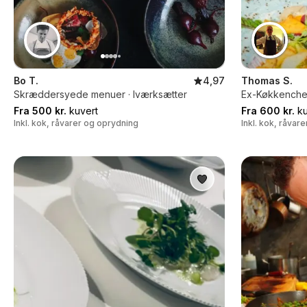
Bo T.
4,97
Thomas S.
Skræddersyede menuer · Iværksætter
Ex-Køkkenchef
Fra 500 kr.
kuvert
Fra 600 kr.
ku
Inkl. kok, råvarer og oprydning
Inkl. kok, råvar