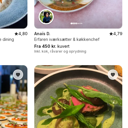
4,80
Anaïs D.
4,79
e dining
Erfaren iværksætter & køkkenchef
Fra 450 kr.
kuvert
Inkl. kok, råvarer og oprydning