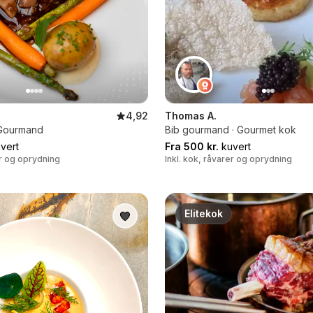
4,92
Thomas A.
b Gourmand
Bib gourmand · Gourmet kok
vert
Fra 500 kr.
kuvert
er og oprydning
Inkl. kok, råvarer og oprydning
Elitekok