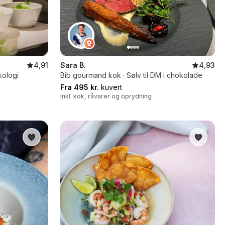
4,91
Sara B.
4,93
kologi
Bib gourmand kok · Sølv til DM i chokolade
Fra 495 kr.
kuvert
Inkl. kok, råvarer og oprydning