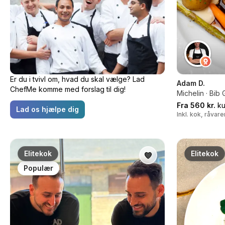
Er du i tvivl om, hvad du skal vælge? Lad
Adam D.
ChefMe komme med forslag til dig!
Michelin · Bi
Fra 560 kr.
ku
Lad os hjælpe dig
Inkl. kok, råvar
Elitekok
Elitekok
Populær