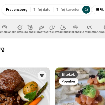
Fredensborg
Tilføj dato
Tilføj kuverter
Filt
amerikansk
Asiatisk
Spansk
Firmafest
Påske
Vegetarisk
Italiensk
Konfirmation
Amer
rg
Elitekok
Populær