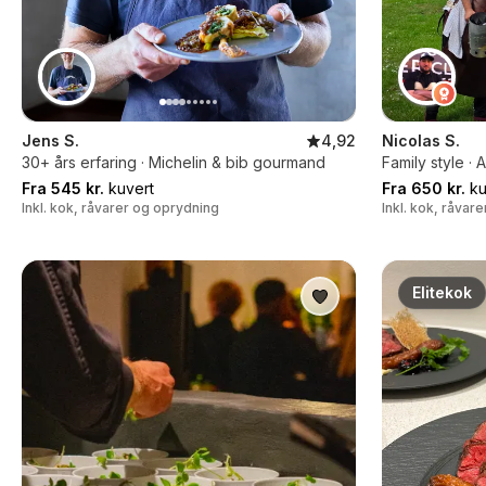
Jens S.
4,92
Nicolas S.
30+ års erfaring · Michelin & bib gourmand
Family style ·
Fra 545 kr.
kuvert
Fra 650 kr.
ku
Inkl. kok, råvarer og oprydning
Inkl. kok, råvar
Elitekok