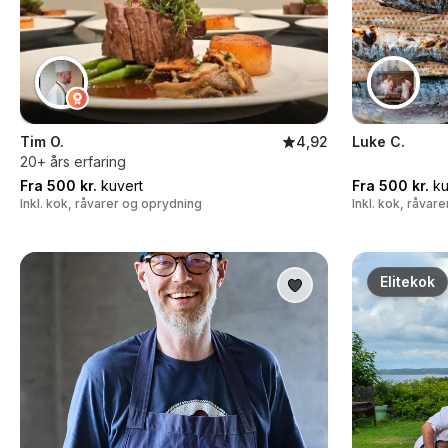
Tim O.
4,92
Luke C.
20+ års erfaring
Fra 500 kr.
kuvert
Fra 500 kr.
ku
Inkl. kok, råvarer og oprydning
Inkl. kok, råvar
Elitekok