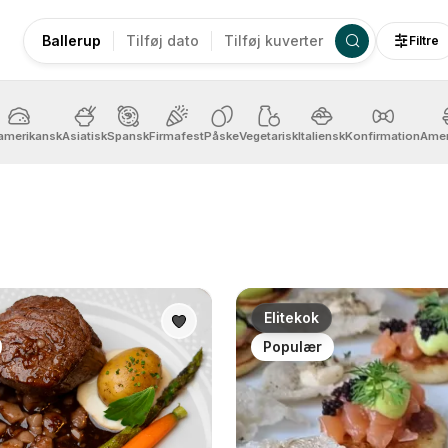
Ballerup
Tilføj dato
Tilføj kuverter
Filtre
amerikansk
Asiatisk
Spansk
Firmafest
Påske
Vegetarisk
Italiensk
Konfirmation
Amer
Elitekok
Populær