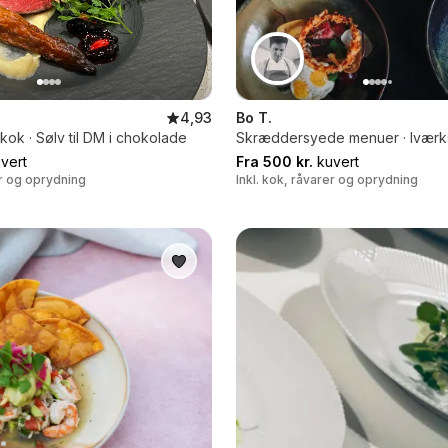
4,93
Bo T.
ok · Sølv til DM i chokolade
Skræddersyede menuer · Iværk
vert
Fra 500 kr.
kuvert
er og oprydning
Inkl. kok, råvarer og oprydning