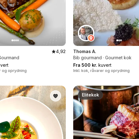
4,92
Thomas A.
b Gourmand
Bib gourmand · Gourmet kok
vert
Fra 500 kr.
kuvert
er og oprydning
Inkl. kok, råvarer og oprydning
Elitekok