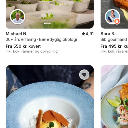
Michael N.
4,91
Sara B.
30+ års erfaring · Bæredygtig økologi
Bib gourmand k
Fra 550 kr.
kuvert
Fra 495 kr.
ku
Inkl. kok, råvarer og oprydning
Inkl. kok, råvar