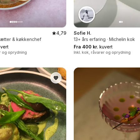
4,79
Sofie H.
sætter & køkkenchef
13+ års erfaring · Michelin kok
vert
Fra 400 kr.
kuvert
er og oprydning
Inkl. kok, råvarer og oprydning