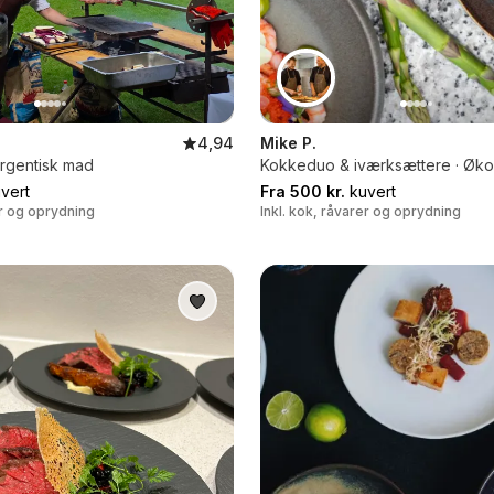
4,94
Mike P.
 Argentisk mad
Kokkeduo & iværksættere · Øko
vert
Fra 500 kr.
kuvert
er og oprydning
Inkl. kok, råvarer og oprydning