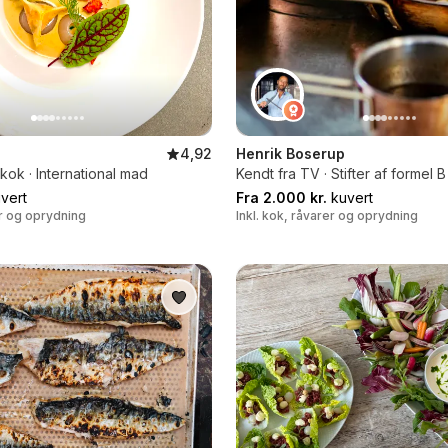
4,92
Henrik Boserup
ok · International mad
Kendt fra TV · Stifter af formel B
vert
Fra 2.000 kr.
kuvert
er og oprydning
Inkl. kok, råvarer og oprydning