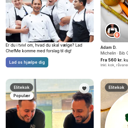
Er du i tvivl om, hvad du skal vælge? Lad
Adam D.
ChefMe komme med forslag til dig!
Michelin · Bi
Fra 560 kr.
ku
Lad os hjælpe dig
Inkl. kok, råvar
Elitekok
Elitekok
Populær