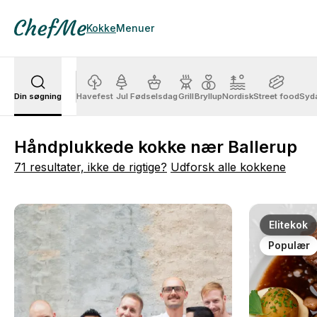
Kokke
Menuer
Din søgning
Havefest
Jul
Fødselsdag
Grill
Bryllup
Nordisk
Street food
Syd
Håndplukkede kokke nær Ballerup
71 resultater, ikke de rigtige?
Udforsk alle kokkene
Elitekok
Populær