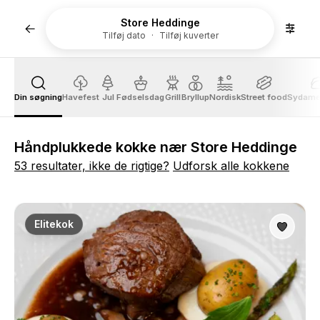
Store Heddinge
Tilføj dato
Tilføj kuverter
Din søgning
Havefest
Jul
Fødselsdag
Grill
Bryllup
Nordisk
Street food
Sydame
Håndplukkede kokke nær Store Heddinge
53 resultater, ikke de rigtige?
Udforsk alle kokkene
Elitekok