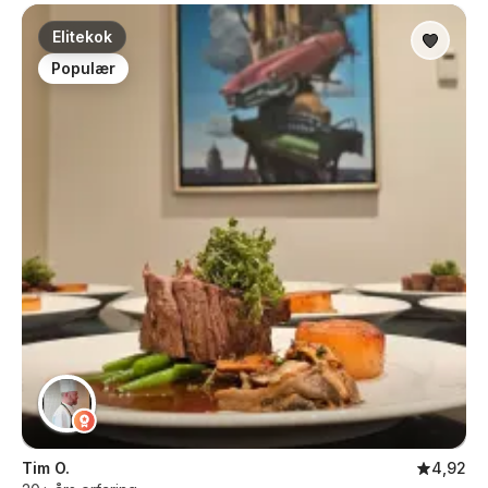
Elitekok
Populær
Tim O.
4,92