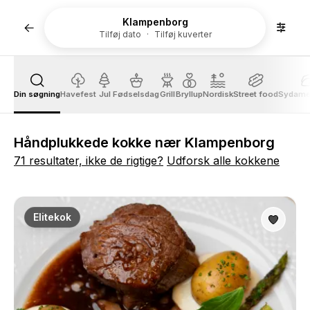
Klampenborg
Tilføj dato
Tilføj kuverter
Din søgning
Havefest
Jul
Fødselsdag
Grill
Bryllup
Nordisk
Street food
Sydame
Håndplukkede kokke nær Klampenborg
71 resultater, ikke de rigtige?
Udforsk alle kokkene
Elitekok