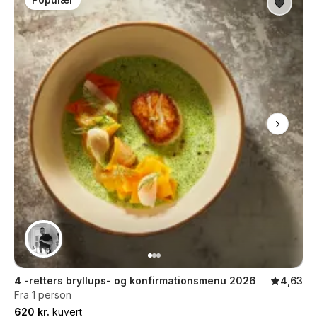
Populær
4 -retters bryllups- og konfirmationsmenu 2026
4,63
Fra 1 person
620 kr.
kuvert