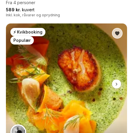
Fra 4 personer
589 kr.
kuvert
Inkl. kok, råvarer og oprydning
⚡ Kvikbooking
Populær