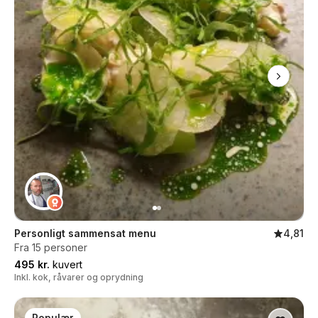
Personligt sammensat menu
4,81
Fra 15 personer
495 kr.
kuvert
Inkl. kok, råvarer og oprydning