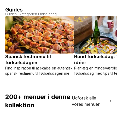
Guides
Guides i kategorien Fødselsdag
Spansk festmenu til
Rund fødselsdag: 
fødselsdagen
idéer
Find inspiration til at skabe en autentisk
Planlæg en mindeværdig
spansk festmenu til fødselsdagen med
fødselsdag med tips til 
tapas, paella og sangria. Læs vores
underholdning og mege
guide og overvej en privat kok for den
hvordan ChefMe kan hj
perfekte oplevelse.
madoplevelser.
200+ menuer i denne
Udforsk alle
kollektion
vores menuer