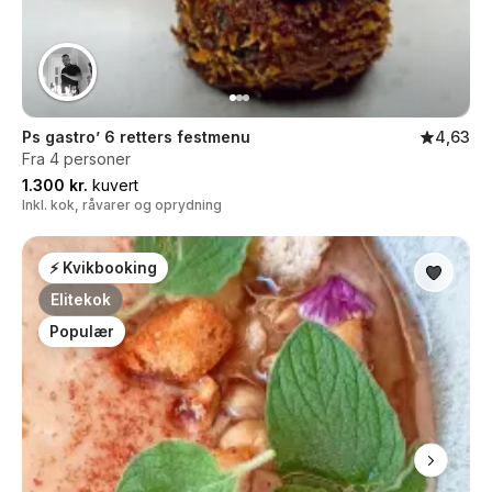
Ps gastro’ 6 retters festmenu
4,63
Fra 4 personer
1.300 kr.
kuvert
Inkl. kok, råvarer og oprydning
⚡ Kvikbooking
Elitekok
Populær