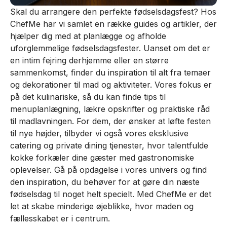
Skal du arrangere den perfekte fødselsdagsfest? Hos
ChefMe har vi samlet en række guides og artikler, der
hjælper dig med at planlægge og afholde
uforglemmelige fødselsdagsfester. Uanset om det er
en intim fejring derhjemme eller en større
sammenkomst, finder du inspiration til alt fra temaer
og dekorationer til mad og aktiviteter. Vores fokus er
på det kulinariske, så du kan finde tips til
menuplanlægning, lækre opskrifter og praktiske råd
til madlavningen. For dem, der ønsker at løfte festen
til nye højder, tilbyder vi også vores eksklusive
catering og private dining tjenester, hvor talentfulde
kokke forkæler dine gæster med gastronomiske
oplevelser. Gå på opdagelse i vores univers og find
den inspiration, du behøver for at gøre din næste
fødselsdag til noget helt specielt. Med ChefMe er det
let at skabe minderige øjeblikke, hvor maden og
fællesskabet er i centrum.