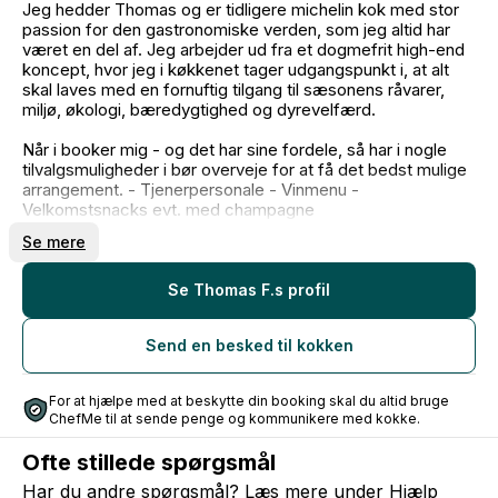
Jeg hedder Thomas og er tidligere michelin kok med stor
passion for den gastronomiske verden, som jeg altid har
været en del af. Jeg arbejder ud fra et dogmefrit high-end
koncept, hvor jeg i køkkenet tager udgangspunkt i, at alt
skal laves med en fornuftig tilgang til sæsonens råvarer,
miljø, økologi, bæredygtighed og dyrevelfærd.
Når i booker mig - og det har sine fordele, så har i nogle
tilvalgsmuligheder i bør overveje for at få det bedst mulige
arrangement. - Tjenerpersonale - Vinmenu -
Velkomstsnacks evt. med champagne
Se mere
Jeg har en bred vifte af faglig erfaring i
restaurationsbranchen. Min erfaring i branchen har primært
bestået af finere madlavning, startups og
Se Thomas F.s profil
konceptændringer til flere af landets succesfulde
restauranter. Mine særlige kendetegn er kreativitet, passion
Send en besked til kokken
og sans for detaljer, hvilke alle er vigtige faktorer for at give
mine gæster en eksklusiv og unik gastronomisk oplevelse
For at hjælpe med at beskytte din booking skal du altid bruge
Særlige kendetegn ved mine gastronomiske præferencer:
ChefMe til at sende penge og kommunikere med kokke.
- Jeg er fra jord til bord kok - derfor vil alt være lavet fra
bunden. - Moderne gastronomi. - Højt fagligt niveau. -
Ofte stillede spørgsmål
Benytter altid sæsonens bedste råvarer. - Kreativitet
afspejler sig i mine retter.
Har du andre spørgsmål? Læs mere under
Hjælp