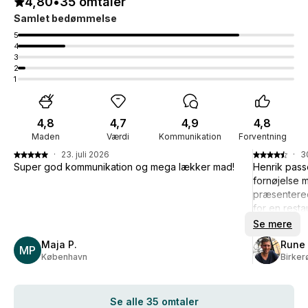
4,80
•
35 omtaler
Samlet bedømmelse
5
4
3
2
1
4,8
4,7
4,9
4,8
Maden
Værdi
Kommunikation
Forventning
·
23. juli 2026
·
3
Super god kommunikation og mega lækker mad!
Henrik passe
fornøjelse 
præsentere
for en resta
Se mere
Kommunikatio
Maja P.
Rune 
MP
ikke at vid
København
Birker
før Henrik s
Se alle 35 omtaler