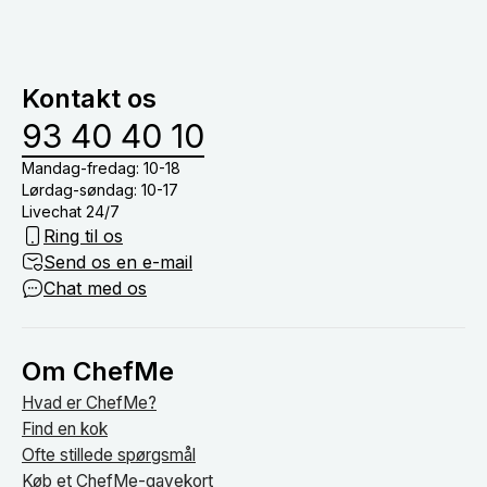
derudover også mulighed for at lave alternative
og oprydning i køkkenet. Derfor skal du blot stå for
menuer baseret på allergier samt børnemenuer.
at dække bord, drikkevarer (medmindre du har tilkøb
vinmenu eller lign.) og nyde tiden med dine gæster
Kontakt os
om bordet.
93 40 40 10
Mandag-fredag: 10-18
Lørdag-søndag: 10-17
Livechat 24/7
Ring til os
Send os en e-mail
Chat med os
Om ChefMe
Hvad er ChefMe?
Find en kok
Ofte stillede spørgsmål
Køb et ChefMe-gavekort