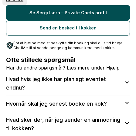
I grew up in my family's restaurant, where I learned to cook
from a very young age.
Over the years, I have developed my style as a self-taught
Se Sergi Isern – Private Chefs profil
chef, driven by curiosity, discipline, and a deep respect for
ingredients and technique.
Send en besked til kokken
I enjoy creating dinners that feel relaxed and generous,
where cooking becomes part of the experience, and food
For at hjælpe med at beskytte din booking skal du altid bruge
is shared around the table.
ChefMe til at sende penge og kommunikere med kokke.
Ofte stillede spørgsmål
Har du andre spørgsmål? Læs mere under
Hjælp
Hvad hvis jeg ikke har planlagt eventet
endnu?
Vi anbefaler at sende en anmodning, så du kan sikre
Hvornår skal jeg senest booke en kok?
dig, at kokken er tilgængelig på den valgte dato.
Efter bekræftelse vil du stadig kunne:
Vi anbefaler, at du tidligst muligt reserverer din dato
Hvad sker der, når jeg sender en anmodning
Ændre i menuen og antal serveringer
ved at sende en anmodning til kokken, især for
Ændre i antallet af gæster, allergier og børnemenuer
til kokken?
weekender og i perioder med højtider eller fejringer.
Skrive til kokken for at tale om menuen og middagen