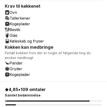
Krav til køkkenet
Ovn
Tallerkener
Kogeplader
Bestik
Glas
Køleskab og fryser
Kokken kan medbringe
Fortæl kokken hvis der er nogle af følgende ting du
ønsker medbragt.
Pander
Gryder
Kogeplader
4,85
•
109 omtaler
Samlet bedømmelse
5
4