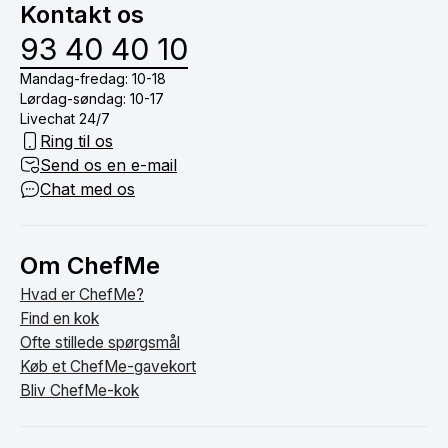
Kontakt os
om bordet.
93 40 40 10
Mandag-fredag: 10-18
Lørdag-søndag: 10-17
Livechat 24/7
Ring til os
Send os en e-mail
Chat med os
Om ChefMe
Hvad er ChefMe?
Find en kok
Ofte stillede spørgsmål
Køb et ChefMe-gavekort
Bliv ChefMe-kok