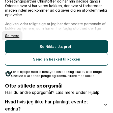
forretningspartner Christoffer og har min daglige gang i
Odense hvor vi har vores køkken, der hvor vi forbereder
maden inden jeg kommer ud og giver dig en uforglemmelig
oplevelse.
Jeg kan vidst roligt sige at jeg har det bedste personale af
kokke og tjenere, som har en høj faglig stolthed der lige
som mig selv ønsker at give dig den bedst mulige
Se mere
oplevelse med á la maison dining.
Når vi kommer ud og laver en private dining vil vi give dig en
Se Niklas J.s profil
restaurantoplevelse i hjemlige omgivelser, hvor vi står for
alt lige fra indkøb til madlavning, servering, præsentation,
Send en besked til kokken
afrydning og opvask så du bare skal læne dig tilbage og
være tilstede for dine gæster!
For at hjælpe med at beskytte din booking skal du altid bruge
Vi har til september 2024 afviklet vores 50. bryllup, så det
ChefMe til at sende penge og kommunikere med kokke.
er noget vi og vores personale er ved at være rigtig gode
til!
Ofte stillede spørgsmål
Vi tilbyder alt fra en bryllupsmenu til en hel pakkeløsning
hvor vi står for alt fra reception til natmad samt brunch
Har du andre spørgsmål? Læs mere under
Hjælp
dagen efter hvis der er overnattende gæster.
Hvad hvis jeg ikke har planlagt eventet
Jeg har en stor passion for mit fag og for håndværket og
endnu?
en kæmpe respekt for de råvarer jeg arbejder med.