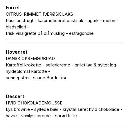
Forret
CITRUS-RIMMET FÆRØSK LAKS
Passionsfrugt - karamelliseret pastinak - agurk - melon -
bladselleri -
frisk vinaigrette på blåmusling - estragonolie
Hovedret
DANSK OKSEMØRBRAD
Kartoffel krokette - sellericreme - grillet løg & syltet løg-
hyldeblomst kartotte -
sennepsfrø - sauce Bordelaise
Dessert
HVID CHOKOLADEMOUSSE
Lys brownie - syltede bær - krystalliseret hvid chokolade -
havre - vanilje iscreme - sprød tuille