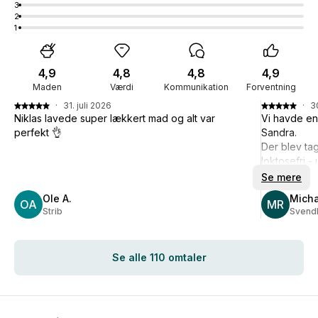
3
2
1
4,9
4,8
4,8
4,9
Maden
Værdi
Kommunikation
Forventning
·
31. juli 2026
·
3
Niklas lavede super lækkert mad og alt var
Vi havde en 
perfekt 👌
Sandra.
Der blev ta
loktosefri 
udtrykket.
Se mere
Dejlig smag
Ole A.
Micha
OA
Der køkkene
MR
Strib
Svend
servering!
Det er beste
Se alle 110 omtaler