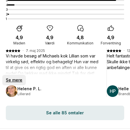
5
4
3
2
1
4,9
4,9
4,8
4,9
Maden
Værdi
Kommunikation
Forventning
·
7. maj 2025
·
1
Vi havde besøg af Michaels kok Lillian som var
Helt fantas
virkelig sød, effektiv og behagelig! Hun var med
Skulle ikke
til at give os en rigtig god en aften vi alle kunne
anbefalinge
nyde! Og lækker mad ikke mindst! Tak for det!
Se mere
Helene P. L.
Helle 
HP
Lillerød
Brøndb
Se alle 85 omtaler