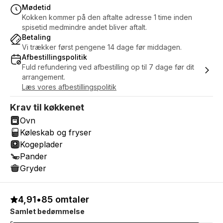
Mødetid
Kokken kommer på den aftalte adresse 1 time inden
spisetid medmindre andet bliver aftalt.
Betaling
Vi trækker først pengene 14 dage før middagen.
Afbestillingspolitik
Fuld refundering ved afbestilling op til 7 dage før dit
arrangement.
Læs vores afbestillingspolitik
Krav til køkkenet
Ovn
Køleskab og fryser
Kogeplader
Pander
Gryder
4,91
•
85 omtaler
Samlet bedømmelse