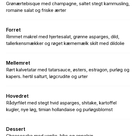
Grønærtebisque med champagne, saltet stegt kammusling,
romaine salat og friske ærter
Forret
Rimmet makrel med hjertesalat, grønne asparges, dild,
tallerkensmækker og røget kærnemælk skilt med dildolie
Mellemret
Rørt kalvetatar med tatarsauce, østers, estragon, purløg og
kapers. hertil salturt, løgcrudite og urter
Hovedret
Rådyrfilet med stegt hvid asparges, shitake, kartoffel
kugler, nye løg, timian hollandaise og purløgsblomst
Dessert
Cheesecake med vanilje, kiks og appelsin