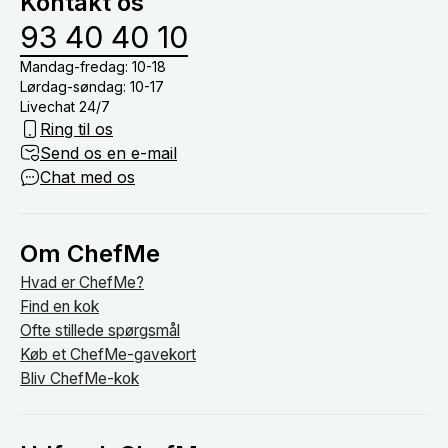
Kontakt os
om bordet.
93 40 40 10
Mandag-fredag: 10-18
Lørdag-søndag: 10-17
Livechat 24/7
Ring til os
Send os en e-mail
Chat med os
Om ChefMe
Hvad er ChefMe?
Find en kok
Ofte stillede spørgsmål
Køb et ChefMe-gavekort
Bliv ChefMe-kok