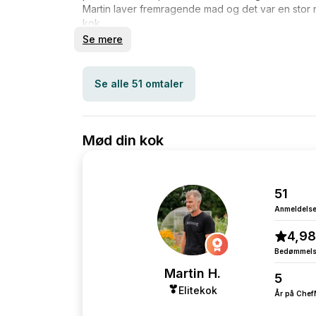
Martin laver fremragende mad og det var en stor
kok.
Vi takker.
Se mere
Se alle 51 omtaler
Mød din kok
51
Anmeldelse
4,98
Bedømmel
Martin H.
5
Elitekok
År på Che