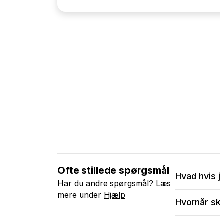
Ofte stillede spørgsmål
Hvad hvis 
Har du andre spørgsmål? Læs
mere under
Hjælp
Vi anbefaler
Hvornår sk
Efter bekræf
Ændre i me