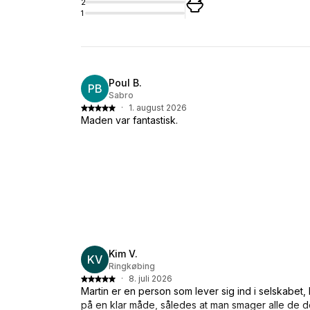
2
1
Poul B.
PB
Sabro
·
1. august 2026
Maden var fantastisk.
Kim V.
KV
Ringkøbing
·
8. juli 2026
Martin er en person som lever sig ind i selskabet
på en klar måde, således at man smager alle de de