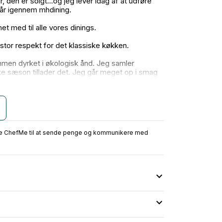
, den er solgt...og jeg lever idag af at udføre
5 år igennem mhdining.
net med til alle vores dinings.
 stor respekt for det klassiske køkken.
mmen dyrket i økologisk ånd. Jeg samler
ke sæson tillader det. Jeg går meget op i smag
ate dining. Skriv til mig, hvis du har
ruge ChefMe til at sende penge og kommunikere med
ilgængelig på den valgte dato.