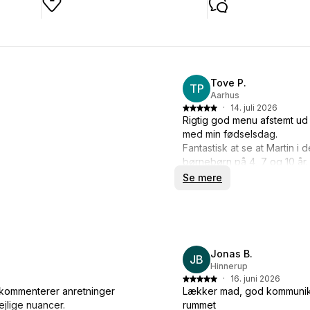
Tove P.
TP
Aarhus
·
14. juli 2026
Rigtig god menu afstemt ud 
med min fødselsdag.
Fantastisk at se at Martin 
børnebørn på 4, 7 og 10 år.
Se mere
Jonas B.
JB
Hinnerup
·
16. juni 2026
, kommenterer anretninger
Lækker mad, god kommunikat
jlige nuancer.
rummet