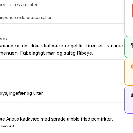
edste restauranter.
g imponerende præsentation.
enu.
smage og der ikke skal være noget lir. Liren er i smagen
menuen. Fabelagtigt mør og saftig Ribeye.
ya, ingefær og urter
te Angus kødkvæg med sprøde tribble fried pomfritter.
e sauce