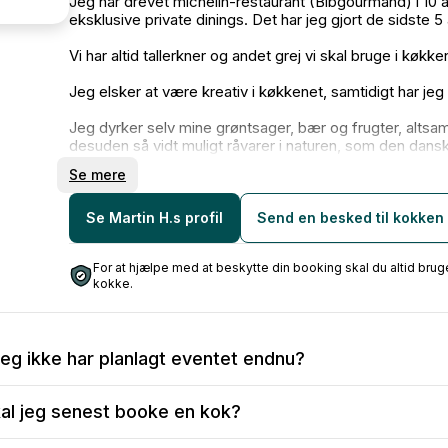
Jeg har drevet michelin-restaurant (Bibgourmand) i 10 år
eksklusive private dinings. Det har jeg gjort de sidste 
Vi har altid tallerkner og andet grej vi skal bruge i køkke
Jeg elsker at være kreativ i køkkenet, samtidigt har jeg
Jeg dyrker selv mine grøntsager, bær og frugter, altsa
desuden så vidt muligt råvarer i naturen, som den dans
og anretninger.
Se mere
Jeg nyder at møde nye, glade mennesker igennem mit priv
spørgsmål til menuen etc.
Se Martin H.s profil
Send en besked til kokken
Jeg håber vi ses i dit Køkken :)
For at hjælpe med at beskytte din booking skal du altid b
Bedste hilsner fra Sønderjyden
kokke.
jeg ikke har planlagt eventet endnu?
 at sende en anmodning, så du kan sikre dig, at kokken er t
al jeg senest booke en kok?
telse vil du stadig kunne:
nuen og antal serveringer