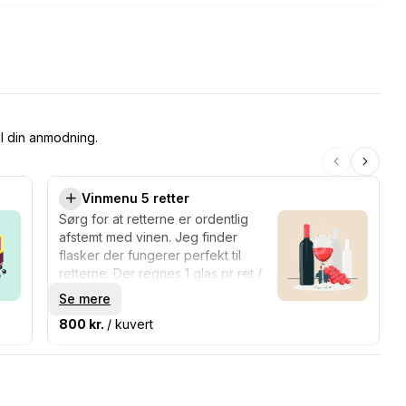
il din anmodning.
Vinmenu 5 retter
Sørg for at retterne er ordentlig
afstemt med vinen. Jeg finder
flasker der fungerer perfekt til
retterne. Der regnes 1 glas pr ret /
Skriv til mig hvis I ønsker
Se mere
alternativer, så finder vi en løsning.
800 kr.
/ kuvert