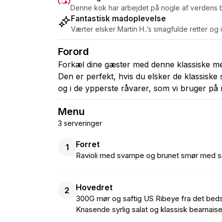
Denne kok har arbejdet på nogle af verdens b
Fantastisk madoplevelse
Værter elsker Martin H..’s smagfulde retter o
Forord
Forkæl dine gæster med denne klassiske m
Den er perfekt, hvis du elsker de klassiske 
og i de ypperste råvarer, som vi bruger på 
Menu
3 serveringer
Forret
1
Ravioli med svampe og brunet smør med so
Hovedret
2
300G mør og saftig US Ribeye fra det beds
Knasende syrlig salat og klassisk bearnais