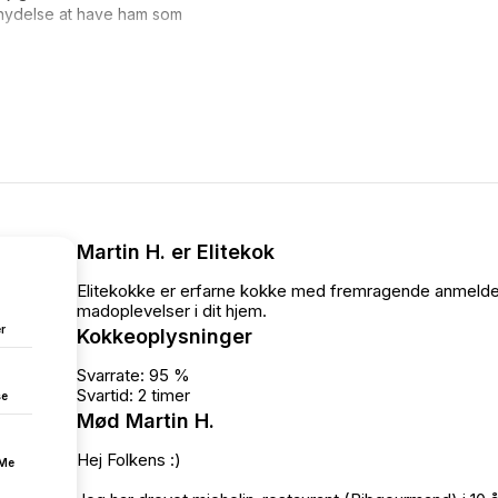
 nydelse at have ham som
Martin H. er Elitekok
Elitekokke er erfarne kokke med fremragende anmeldel
madoplevelser i dit hjem.
r
Kokkeoplysninger
Svarrate: 95 %
Svartid: 2 timer
se
Mød Martin H.
Hej Folkens :)
fMe