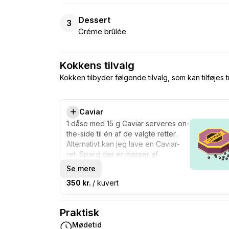
Dessert
3
Créme brûlée
Kokkens tilvalg
Kokken tilbyder følgende tilvalg, som kan tilføjes t
Caviar
1 dåse med 15 g Caviar serveres on-
the-side til én af de valgte retter.
Alternativt kan jeg lave en Caviar-
ret. Spørg der er masser af
muligheder 😊
Se mere
350 kr.
/ kuvert
Praktisk
Mødetid