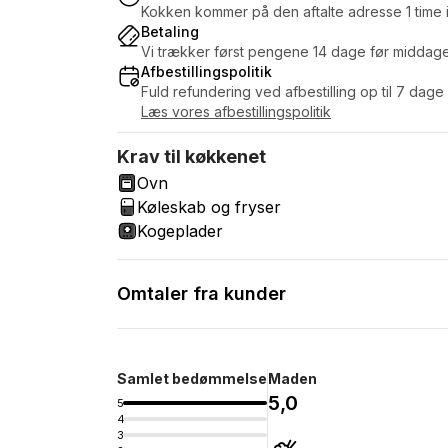
Kokken kommer på den aftalte adresse 1 time i
Betaling
Vi trækker først pengene 14 dage før middag
Afbestillingspolitik
Fuld refundering ved afbestilling op til 7 dage
Læs vores afbestillingspolitik
Krav til køkkenet
Ovn
Køleskab og fryser
Kogeplader
Omtaler fra kunder
Samlet bedømmelse
Maden
5,0
5
4
3