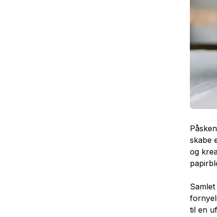
Påsken 
skabe 
og krea
papirbl
Samlet 
fornyel
til en 