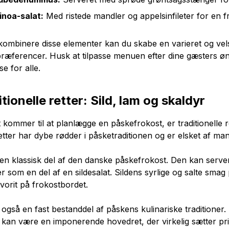
inoa-salat:
Med ristede mandler og appelsinfileter for en fr
kombinere disse elementer kan du skabe en varieret og vels
æferencer. Husk at tilpasse menuen efter dine gæsters øns
se for alle.
tionelle retter: Sild, lam og skaldyr
 kommer til at planlægge en påskefrokost, er traditionelle 
etter har dybe rødder i påsketraditionen og er elsket af ma
en klassisk del af den danske påskefrokost. Den kan serv
ler som en del af en sildesalat. Sildens syrlige og salte smag
vorit på frokostbordet.
også en fast bestanddel af påskens kulinariske traditioner
 kan være en imponerende hovedret, der virkelig sætter pri