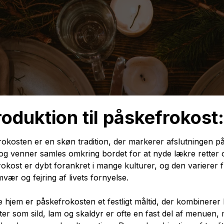
roduktion til påskefrokost
okosten er en skøn tradition, der markerer afslutningen på
 og venner samles omkring bordet for at nyde lækre retter
okost er dybt forankret i mange kulturer, og den varierer fr
vær og fejring af livets fornyelse.
 hjem er påskefrokosten et festligt måltid, der kombinerer b
er som sild, lam og skaldyr er ofte en fast del af menuen,