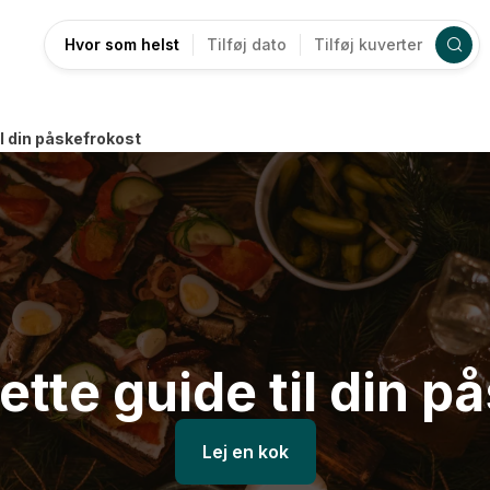
Hvor som helst
Tilføj dato
Tilføj kuverter
l din påskefrokost
tte guide til din p
Lej en kok