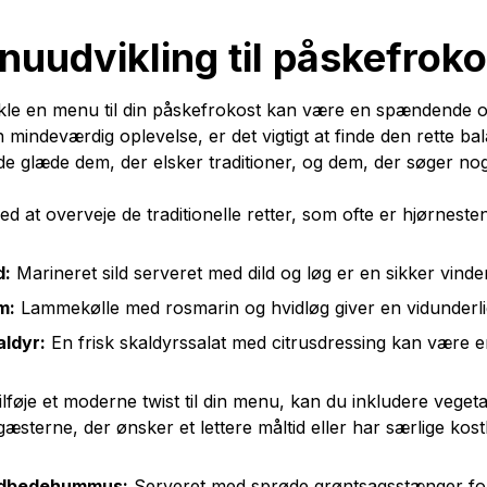
uudvikling til påskefrok
kle en menu til din påskefrokost kan være en spændende op
n mindeværdig oplevelse, er det vigtigt at finde den rette b
e glæde dem, der elsker traditioner, og dem, der søger nog
ed at overveje de traditionelle retter, som ofte er hjørnest
d:
Marineret sild serveret med dild og løg er en sikker vinder
m:
Lammekølle med rosmarin og hvidløg giver en vidunderli
aldyr:
En frisk skaldyrssalat med citrusdressing kan være e
tilføje et moderne twist til din menu, kan du inkludere vege
gæsterne, der ønsker et lettere måltid eller har særlige kost
dbedehummus:
Serveret med sprøde grøntsagsstænger for