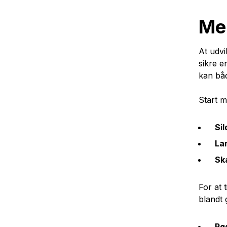
Men
At udvi
sikre e
kan båd
Start m
Sil
La
Sk
For at 
blandt 
Rø