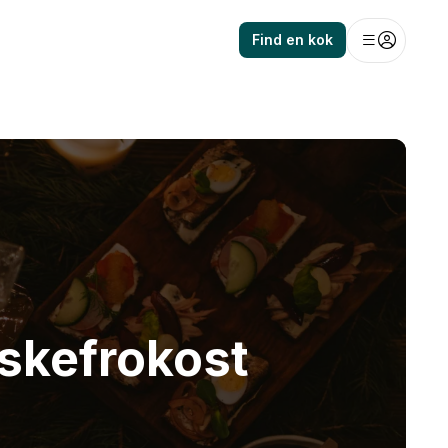
Find en kok
åskefrokost