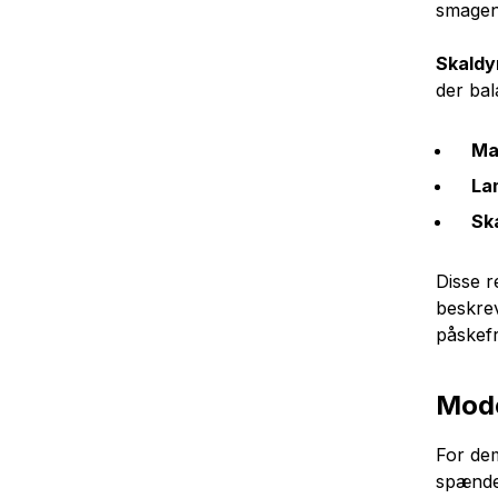
smagen,
Skaldy
der bal
Mar
La
Sk
Disse r
beskrev
påskefr
Mode
For dem
spænden