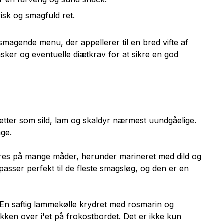
isk og smagfuld ret.
magende menu, der appellerer til en bred vifte af
ker og eventuelle diætkrav for at sikre en god
retter som sild, lam og skaldyr nærmest uundgåelige.
nge.
eres på mange måder, herunder marineret med dild og
 passer perfekt til de fleste smagsløg, og den er en
. En saftig lammekølle krydret med rosmarin og
kken over i'et på frokostbordet. Det er ikke kun