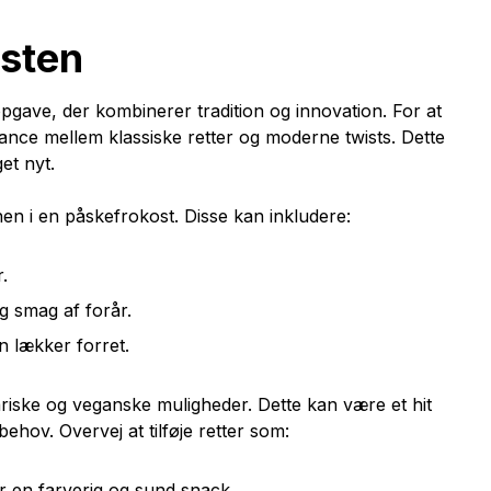
osten
gave, der kombinerer tradition og innovation. For at
alance mellem klassiske retter og moderne twists. Dette
et nyt.
enen i en påskefrokost. Disse kan inkludere:
.
g smag af forår.
n lækker forret.
tariske og veganske muligheder. Dette kan være et hit
behov. Overvej at tilføje retter som:
 en farverig og sund snack.