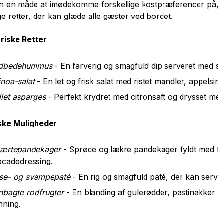
un en måde at imødekomme forskellige kostpræferencer på,
ge retter, der kan glæde alle gæster ved bordet.
riske Retter
dbedehummus
- En farverig og smagfuld dip serveret med 
noa-salat
- En let og frisk salat med ristet mandler, appelsin
llet asparges
- Perfekt krydret med citronsaft og drysset me
ke Muligheder
kærtepandekager
- Sprøde og lækre pandekager fyldt med 
ocadodressing.
nse- og svampepaté
- En rig og smagfuld paté, der kan serv
nbagte rodfrugter
- En blanding af gulerødder, pastinakker
nning.