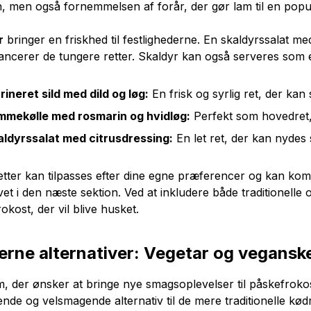
 men også fornemmelsen af forår, der gør lam til en popu
r
bringer en friskhed til festlighederne. En skaldyrssalat me
ancerer de tungere retter. Skaldyr kan også serveres som en 
ineret sild med dild og løg:
En frisk og syrlig ret, der ka
mmekølle med rosmarin og hvidløg:
Perfekt som hovedret,
aldyrssalat med citrusdressing:
En let ret, der kan nydes 
etter kan tilpasses efter dine egne præferencer og kan kom
et i den næste sektion. Ved at inkludere både traditionelle
okost, der vil blive husket.
rne alternativer: Vegetar og vegansk
, der ønsker at bringe nye smagsoplevelser til påskefroko
de og velsmagende alternativ til de mere traditionelle kødr