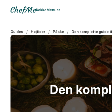
Kokke
Menuer
/
/
/
Guides
Højtider
Påske
Den komplette guide ti
Den komple