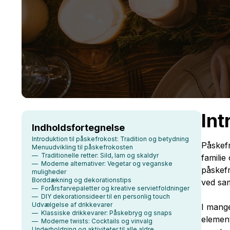
Int
Indholdsfortegnelse
Introduktion til påskefrokost: Tradition og betydning
Påskefr
Menuudvikling til påskefrokosten
— Traditionelle retter: Sild, lam og skaldyr
familie
— Moderne alternativer: Vegetar og veganske
påskefr
muligheder
Borddækning og dekorationstips
ved sam
— Forårsfarvepaletter og kreative servietfoldninger
— DIY dekorationsideer til en personlig touch
Udvælgelse af drikkevarer
I mange
— Klassiske drikkevarer: Påskebryg og snaps
element
— Moderne twists: Cocktails og vinvalg
Underholdning og aktiviteter til alle aldre