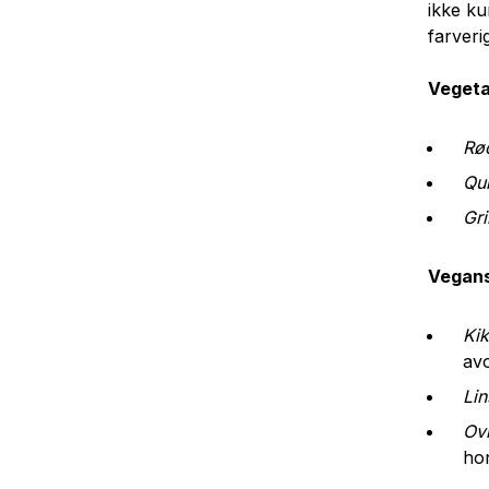
ikke k
farveri
Vegeta
Rø
Qui
Gri
Vegans
Ki
av
Li
Ov
ho