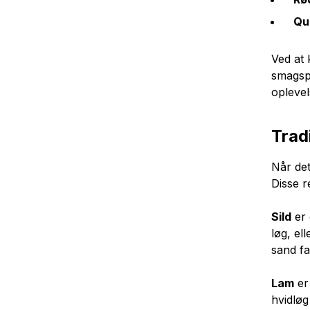
Qu
Ved at 
smagspr
oplevel
Tradi
Når det
Disse r
Sild
er 
løg, el
sand fa
Lam
er 
hvidløg