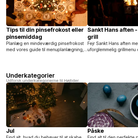
Tips til din pinsefrokost eller
Sankt Hans aften 
pinsemiddag
grill
Planlæg en mindeværdig pinsefrokost
Fejr Sankt Hans aften m
med vores guide til menuplanlægning,
uforglemmelig grillmenu
opskrifter og borddækning. Overvej en
magien ved private dining.
privat kok fra ChefMe for ekstra flair.
opskrifter og muligheden
privat kok til din fest.
Underkategorier
Udforsk underkategorierne til Højtider
Jul
Påske
Find alt, hvad du behøver til at skabe
Find alt til den perfekte