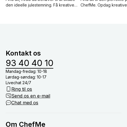
den ideelle julestemning. Få kreative
ChefMe. Opdag kreative
opskrifter, festlige dekorationstips og
lækre opskrifter, der im
gode værtsgaveråd for en
en varm atmosfære fyld
mindeværdig jul.
kulinariske oplevelser ho
Kontakt os
93 40 40 10
Mandag-fredag: 10-18
Lørdag-søndag: 10-17
Livechat 24/7
Ring til os
Send os en e-mail
Chat med os
Om ChefMe