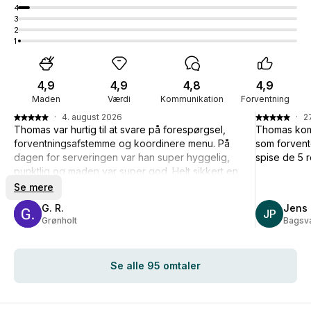
4
3
2
1
4,9
4,9
4,8
4,9
Maden
Værdi
Kommunikation
Forventning
·
4. august 2026
·
27
Thomas var hurtig til at svare på forespørgsel,
Thomas kom 
forventningsafstemme og koordinere menu. På
som forvente
dagen for serveringen var han super hyggelig,
spise de 5 
punktlig og maden var super god. Helt sikkert en
stor anbefaling herfra.
Se mere
G. R.
Jens 
JP
Grønholt
Bagsv
Se alle 95 omtaler