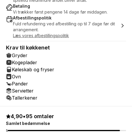
spisetid medmindre andet bliver aftalt.
Betaling
Vi trækker først pengene 14 dage før middagen.
Afbestillingspolitik
Fuld refundering ved afbestilling op til 7 dage før dit
arrangement.
Læs vores afbestillingspolitik
Krav til køkkenet
Gryder
Kogeplader
Køleskab og fryser
Ovn
Pander
Servietter
Tallerkener
4,90
•
95 omtaler
Samlet bedømmelse
5