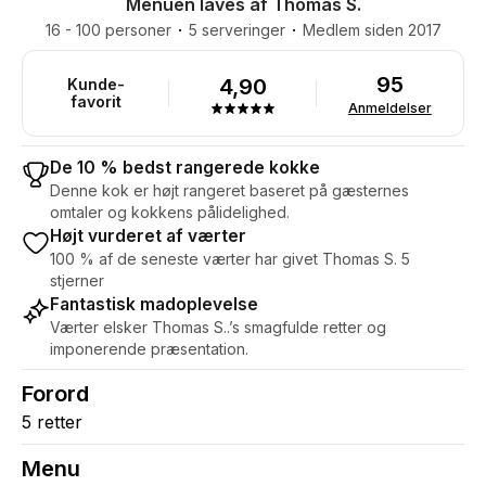
Menuen laves af Thomas S.
16 - 100 personer
5 serveringer
Medlem siden 2017
95
4,90
Kunde-
favorit
Anmeldelser
De 10 % bedst rangerede kokke
Denne kok er højt rangeret baseret på gæsternes
omtaler og kokkens pålidelighed.
Højt vurderet af værter
100 % af de seneste værter har givet Thomas S. 5
stjerner
Fantastisk madoplevelse
Værter elsker Thomas S..’s smagfulde retter og
imponerende præsentation.
Forord
5 retter
Menu