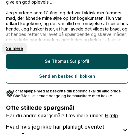
give en god oplevels ..
Jeg startede som 17-årig, og det var faktisk min farmors
mad, der åbnede mine øjne op for kogekunsten. Hun var
udlært kogekone, og det var altid en fornøjelse at spise hos
hende. Jeg husker især, at hun lavede det vildeste brød, og
at hendes retter var lavet på spændende og skæve måder,
der virkelig gjorde maden anderledes og lækker at spise.
Da jeg var 17 år, kom jeg i lære i restaurationsbranchen,
Se mere
men før det hjalp jeg til hos den afsindigt dygtige
michelinkok, Francis Cardenau på St. Kro. Efter at have set
ham i et køkken vidste jeg, at jeg ville være kok.
Se Thomas S.s profil
Mine faste kunder kalder mig for deres "familiekok", da jeg
Send en besked til kokken
altid gør en dyd ud af at være smilende, varm og
imødekommende. Det er nemlig et tillidsspørgsmål at
invitere en privat kok ind i sit hjem.
For at hjælpe med at beskytte din booking skal du altid bruge
ChefMe til at sende penge og kommunikere med kokke.
Ofte stillede spørgsmål
Har du andre spørgsmål? Læs mere under
Hjælp
Hvad hvis jeg ikke har planlagt eventet