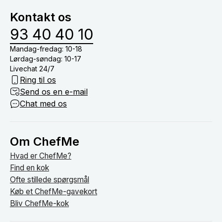
vinmenu eller lign.) og nyde tiden med dine gæster
Kontakt os
om bordet.
93 40 40 10
Mandag-fredag: 10-18
Lørdag-søndag: 10-17
Livechat 24/7
Ring til os
Send os en e-mail
Chat med os
Om ChefMe
Hvad er ChefMe?
Find en kok
Ofte stillede spørgsmål
Køb et ChefMe-gavekort
Bliv ChefMe-kok