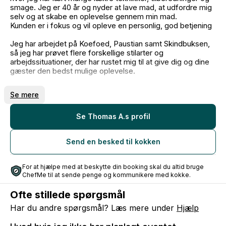
smage. Jeg er 40 år og nyder at lave mad, at udfordre mig
selv og at skabe en oplevelse gennem min mad.
Kunden er i fokus og vil opleve en personlig, god betjening
Jeg har arbejdet på Koefoed, Paustian samt Skindbuksen,
så jeg har prøvet flere forskellige stilarter og
arbejdssituationer, der har rustet mig til at give dig og dine
gæster den bedst mulige oplevelse.
Det er muligt at blande mine menuer, såfremt alle i
Se mere
selskabet får den samme ret.
Se Thomas A.s profil
Send en besked til kokken
For at hjælpe med at beskytte din booking skal du altid bruge
ChefMe til at sende penge og kommunikere med kokke.
Ofte stillede spørgsmål
Har du andre spørgsmål? Læs mere under
Hjælp