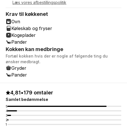
Læs vores afbestillingspolitik
Krav til køkkenet
Ovn
Køleskab og fryser
Kogeplader
Pander
Kokken kan medbringe
Fortæl kokken hvis der er nogle af følgende ting du
ønsker medbragt.
Gryder
Pander
4,81
•
179 omtaler
Samlet bedømmelse
5
4
3
2
1