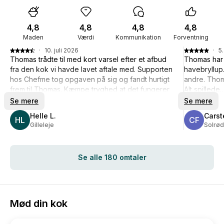
4,8
4,8
4,8
4,8
Maden
Værdi
Kommunikation
Forventning
·
10. juli 2026
·
5.
Thomas trådte til med kort varsel efter et afbud
Thomas har l
fra den kok vi havde lavet aftale med. Supporten
havebryllup…
hos Chefme tog opgaven på sig og fandt hurtigt
andre. Thoma
frem til Thomas. Kæmpe tryghed at det fungerer
Alt spillede
så effektivt, når en kok må melde afbud (her af
Se mere
Se mere
en virkelig god grund).
Helle L.
Carst
Og vi fik en lækker 6 rettere menu fra Thomas.
HL
CF
Gilleleje
Solrød
Se alle 180 omtaler
Mød din kok