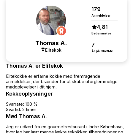
179
Anmeldelser
4,81
Bedømmelse
Thomas A.
7
Elitekok
År på ChefMe
Thomas A. er Elitekok
Elitekokke er erfarne kokke med fremragende
anmeldelser, der brænder for at skabe uforglemmelige
madoplevelser i dit hjem.
Kokkeoplysninger
Svarrate: 100 %
Svartid: 2 timer
Mød Thomas A.
Jeg er udlært fra en gourmetrestaurant i Indre København,
hvor jeg har lært mange lækre teknikker, tilberedninger og