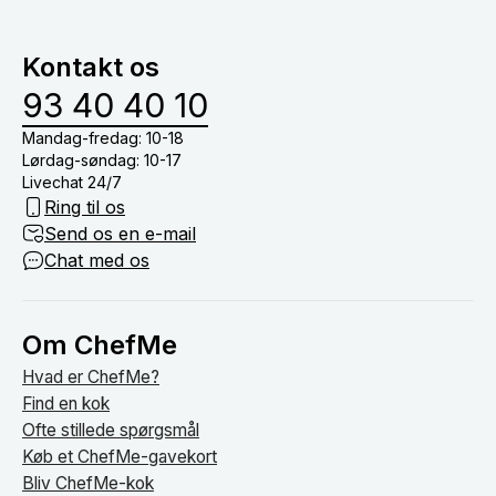
at dække bord, drikkevarer (medmindre du har tilkøb
vinmenu eller lign.) og nyde tiden med dine gæster
Kontakt os
om bordet.
93 40 40 10
Mandag-fredag: 10-18
Lørdag-søndag: 10-17
Livechat 24/7
Ring til os
Send os en e-mail
Chat med os
Om ChefMe
Hvad er ChefMe?
Find en kok
Ofte stillede spørgsmål
Køb et ChefMe-gavekort
Bliv ChefMe-kok