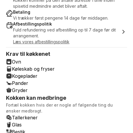
Kokken kommer på den aftalte adresse 1 time inden
spisetid medmindre andet bliver aftalt.
Betaling
Vi trækker først pengene 14 dage før middagen.
Afbestillingspolitik
Fuld refundering ved afbestilling op til 7 dage før dit
arrangement.
Læs vores afbestillingspolitik
Krav til køkkenet
Ovn
Køleskab og fryser
Kogeplader
Pander
Gryder
Kokken kan medbringe
Fortæl kokken hvis der er nogle af følgende ting du
ønsker medbragt.
Tallerkener
Glas
Bestik