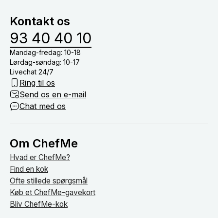
at dække bord, drikkevarer (medmindre du har tilkøb
vinmenu eller lign.) og nyde tiden med dine gæster
Kontakt os
om bordet.
93 40 40 10
Mandag-fredag: 10-18
Lørdag-søndag: 10-17
Livechat 24/7
Ring til os
Send os en e-mail
Chat med os
Om ChefMe
Hvad er ChefMe?
Find en kok
Ofte stillede spørgsmål
Køb et ChefMe-gavekort
Bliv ChefMe-kok