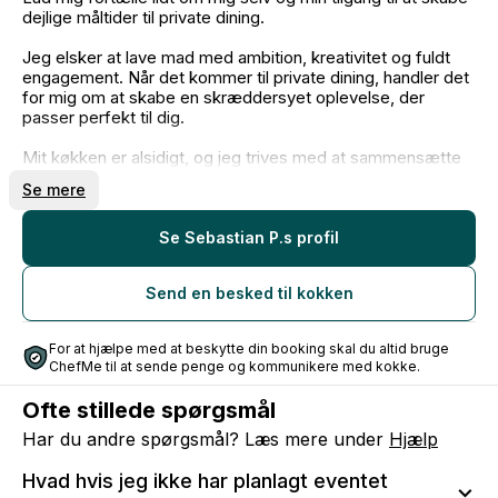
dejlige måltider til private dining.
Jeg elsker at lave mad med ambition, kreativitet og fuldt
engagement. Når det kommer til private dining, handler det
for mig om at skabe en skræddersyet oplevelse, der
passer perfekt til dig.
Mit køkken er alsidigt, og jeg trives med at sammensætte
smagsoplevelser, der passer til dine ønsker og behov.
Se mere
Uanset om det er en intim middag eller en festlig
sammenkomst, sætter jeg en ære i at skabe lækre måltider
og atmosfærer, der passer til lejligheden.
Se Sebastian P.s profil
Hvis du har ideer, spørgsmål eller ønsker at diskutere,
Send en besked til kokken
hvordan vi kan skabe en uforglemmelig oplevelse, er jeg
altid åben for dialog.
For at hjælpe med at beskytte din booking skal du altid bruge
ChefMe til at sende penge og kommunikere med kokke.
Ofte stillede spørgsmål
Har du andre spørgsmål? Læs mere under
Hjælp
Hvad hvis jeg ikke har planlagt eventet