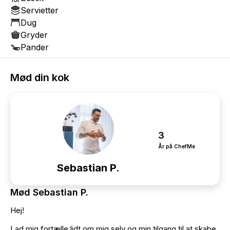
Servietter
Dug
Gryder
Pander
Mød din kok
3
År på ChefMe
Sebastian P.
Mød Sebastian P.
Hej!
Lad mig fortælle lidt om mig selv og min tilgang til at skabe