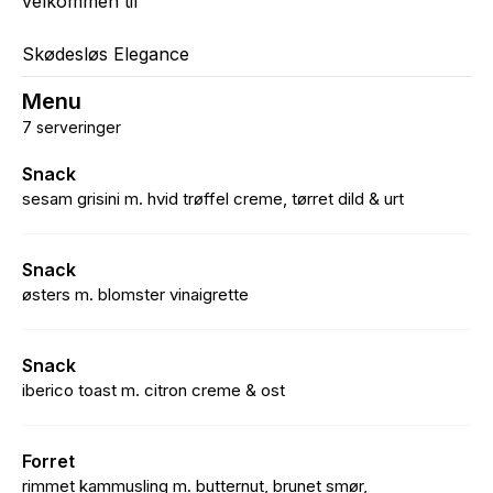
velkommen til
Skødesløs Elegance
Menu
7 serveringer
Snack
sesam grisini m. hvid trøffel creme, tørret dild & urt
Snack
østers m. blomster vinaigrette
Snack
iberico toast m. citron creme & ost
Forret
rimmet kammusling m. butternut, brunet smør,