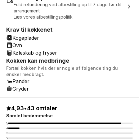
Fuld refundering ved afbestilling op til 7 dage før dit
arrangement.
Læs vores afbestillingspolitik
Krav til køkkenet
Kogeplader
Ovn
Køleskab og fryser
Kokken kan medbringe
Fortæl kokken hvis der er nogle af følgende ting du
ønsker medbragt.
Pander
Gryder
4,93
•
43 omtaler
Samlet bedømmelse
5
4
3
2