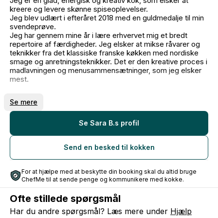
Jeg er en glad, energisk og kreativ kok, som elsker at
kreere og levere skønne spiseoplevelser.
Jeg blev udlært i efteråret 2018 med en guldmedalje til min
svendeprøve.
Jeg har gennem mine år i lære erhvervet mig et bredt
repertoire af færdigheder. Jeg elsker at mikse råvarer og
teknikker fra det klassiske franske køkken med nordiske
smage og anretningsteknikker. Det er den kreative proces i
madlavningen og menusammensætninger, som jeg elsker
mest.
Udover en kærlighed til det salte køkken har desserter og
Se mere
kager også en helt særlig plads i mit hjerte. Jeg har altid
arbejdet ekstra fokuseret og intensivt i det søde køkken,
og det hele kulminerede i marts 2018, hvor jeg til DM i
Se Sara B.s profil
chokolade kom hjem med en sølvmedalje.
Send en besked til kokken
Efter min uddannelse hr jeg arbejdet på både Bib Gourmand
restauranter, som volontør på Alchemist og haft eget firma
siden 2020.
For at hjælpe med at beskytte din booking skal du altid bruge
Til dagligt arbejder jeg ved Timm Vladimirs Køkken som
ChefMe til at sende penge og kommunikere med kokke.
kok, underviser og gastronomisk udvikler.
Jeg har også mit eget firma "Taste of Time" hvor jeg laver
Ofte stillede spørgsmål
historisk madformidling, middage og brygger mjød. Følg
med på Instagram @tasteoftime.dk
Har du andre spørgsmål? Læs mere under
Hjælp