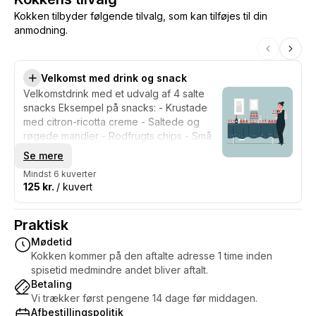
Kokken tilbyder følgende tilvalg, som kan tilføjes til din
anmodning.
Velkomst med drink og snack
Velkomstdrink med et udvalg af 4 salte
snacks Eksempel på snacks: - Krustade
med citron-ricotta creme - Saltede og
røgede mandler - Rodfrugts chips - Små
tærter med karamelliserede løg
Se mere
Mindst 6 kuverter
125 kr.
/ kuvert
Praktisk
Mødetid
Kokken kommer på den aftalte adresse 1 time inden
spisetid medmindre andet bliver aftalt.
Betaling
Vi trækker først pengene 14 dage før middagen.
Afbestillingspolitik