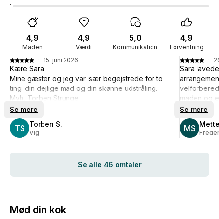
1
4,9
4,9
5,0
4,9
Maden
Værdi
Kommunikation
Forventning
·
15. juni 2026
·
2
Kære Sara
Sara lavede 
Mine gæster og jeg var især begejstrede for to
arrangement
ting: din dejlige mad og din skønne udstråling.
velforberedt
Mvh, Torben Strunge
maden og ef
kan virkelig
Se mere
Se mere
Torben S.
Mette
TS
MS
Vig
Frede
Se alle 46 omtaler
Mød din kok