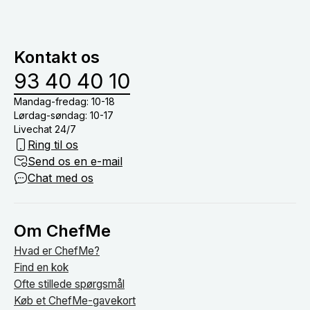
og oprydning i køkkenet. Derfor skal du blot stå for
menuer baseret på allergier samt børnemenuer.
at dække bord, drikkevarer (medmindre du har tilkøb
vinmenu eller lign.) og nyde tiden med dine gæster
Kontakt os
om bordet.
93 40 40 10
Mandag-fredag: 10-18
Lørdag-søndag: 10-17
Livechat 24/7
Ring til os
Send os en e-mail
Chat med os
Om ChefMe
Hvad er ChefMe?
Find en kok
Ofte stillede spørgsmål
Køb et ChefMe-gavekort