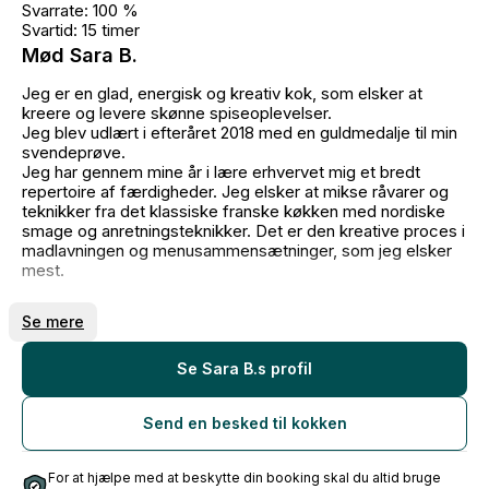
Svarrate: 100 %
Svartid: 15 timer
Mød Sara B.
Jeg er en glad, energisk og kreativ kok, som elsker at
kreere og levere skønne spiseoplevelser.
Jeg blev udlært i efteråret 2018 med en guldmedalje til min
svendeprøve.
Jeg har gennem mine år i lære erhvervet mig et bredt
repertoire af færdigheder. Jeg elsker at mikse råvarer og
teknikker fra det klassiske franske køkken med nordiske
smage og anretningsteknikker. Det er den kreative proces i
madlavningen og menusammensætninger, som jeg elsker
mest.
Udover en kærlighed til det salte køkken har desserter og
Se mere
kager også en helt særlig plads i mit hjerte. Jeg har altid
arbejdet ekstra fokuseret og intensivt i det søde køkken,
og det hele kulminerede i marts 2018, hvor jeg til DM i
Se Sara B.s profil
chokolade kom hjem med en sølvmedalje.
Send en besked til kokken
Efter min uddannelse hr jeg arbejdet på både Bib Gourmand
restauranter, som volontør på Alchemist og haft eget firma
siden 2020.
For at hjælpe med at beskytte din booking skal du altid bruge
Til dagligt arbejder jeg ved Timm Vladimirs Køkken som