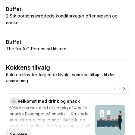
Buffet
2 Stk portionsanrettede konditorkager efter sæson og
ønske
Buffet
The fra A.C Perchs ad libitum
Kokkens tilvalg
Kokken tilbyder følgende tilvalg, som kan tilføjes til din
anmodning.
Velkomst med drink og snack
Velkomstdrink med et udvalg af 4 salte
snacks Eksempel på snacks: - Krustade
med citron-ricotta creme - Saltede og
røgede mandler - Rodfrugts chips - Små
tærter med karamelliserede løg
Se mere