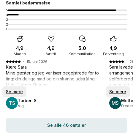
Samlet bedømmelse
5
4
3
2
1
4,9
4,9
5,0
4,9
Maden
Værdi
Kommunikation
Forventning
·
15. juni 2026
·
2
Kære Sara
Sara lavede 
Mine gæster og jeg var især begejstrede for to
arrangement
ting: din dejlige mad og din skønne udstråling.
velforberedt
Mvh, Torben Strunge
maden og ef
kan virkelig
Se mere
Se mere
Torben S.
Mette
TS
MS
Vig
Frede
Se alle 46 omtaler