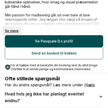
kulinariske oplevelser, hvor smag og visuel præsentation
går hånd i hånd.
Min passion for madlavning går ud over bare at lave
velsmagende retter. Jeg lægger stor vægt på brugen af
økologiske råvarer og stræber efter at minimere mit CO2-
aftryk. Det er vigtigt for mig at skabe lækre måltider, der
Se mere
ikke kun forkæler smagsløgene men også respekterer
vores miljø.
Se Pasquale D.s profil
Jeg ser frem til muligheden for at bringe min kulinariske
ekspertise og dedikation til bæredygtighed ind i dit næste
Send en besked til kokken
arrangement. Lad os sammen skabe en uforglemmelig
madoplevelse!
For at hjælpe med at beskytte din booking skal du altid bruge
Med venlig hilsen,
ChefMe til at sende penge og kommunikere med kokke.
Pasquale
Ofte stillede spørgsmål
Har du andre spørgsmål? Læs mere under
Hjælp
Hvad hvis jeg ikke har planlagt eventet
endnu?