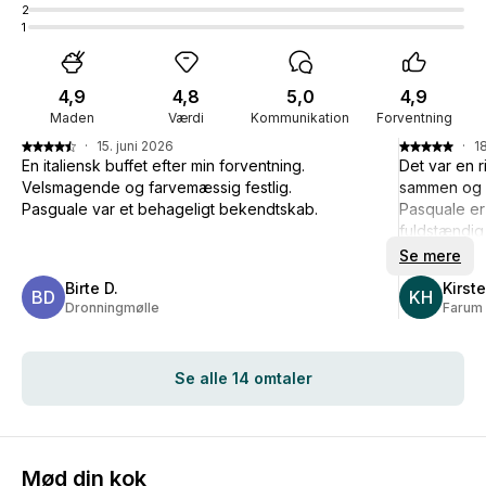
2
1
4,9
4,8
5,0
4,9
Maden
Værdi
Kommunikation
Forventning
·
15. juni 2026
·
1
En italiensk buffet efter min forventning.
Det var en r
Velsmagende og farvemæssig festlig.
sammen og d
Pasguale var et behageligt bekendtskab.
Pasquale er
fuldstændig
Se mere
Birte D.
Kirst
BD
KH
Dronningmølle
Farum
Se alle 14 omtaler
Mød din kok