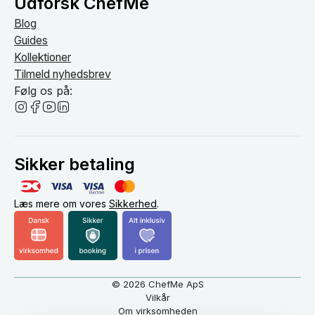
Udforsk ChefMe
Blog
Guides
Kollektioner
Tilmeld nyhedsbrev
Følg os på:
Sikker betaling
Læs mere om vores
Sikkerhed
.
© 2026 ChefMe ApS
Vilkår
Om virksomheden