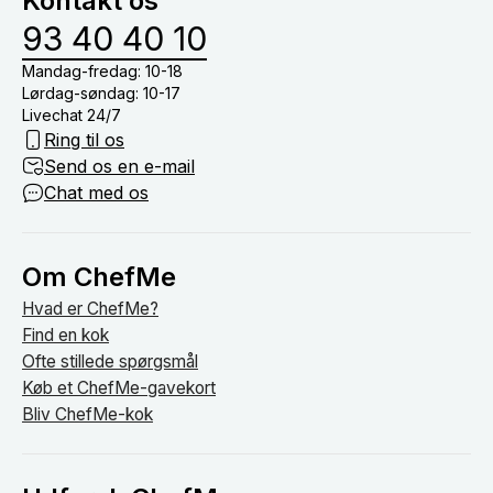
Kontakt os
om bordet.
93 40 40 10
Mandag-fredag: 10-18
Lørdag-søndag: 10-17
Livechat 24/7
Ring til os
Send os en e-mail
Chat med os
Om ChefMe
Hvad er ChefMe?
Find en kok
Ofte stillede spørgsmål
Køb et ChefMe-gavekort
Bliv ChefMe-kok