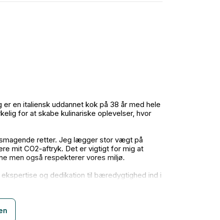
g er en italiensk uddannet kok på 38 år med hele
elig for at skabe kulinariske oplevelser, hvor
elsmagende retter. Jeg lægger stor vægt på
re mit CO2-aftryk. Det er vigtigt for mig at
ne men også respekterer vores miljø.
e ekspertise og dedikation til bæredygtighed ind i
glemmelig madoplevelse!
ken