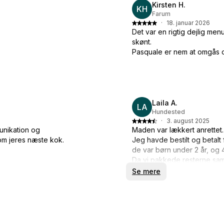
Kirsten H.
KH
Farum
·
18. januar 2026
Det var en rigtig dejlig me
skønt.
Pasquale er nem at omgås o
Laila A.
LA
Hundested
·
3. august 2025
unikation og
Maden var lækkert anrettet.
om jeres næste kok.
Jeg havde bestilt og betalt 
de var børn under 2 år, og 4 v
Da vi pakkede resterne samm
melon med skinke, samt 5 s
Se mere
Pasta med okse ragout, var d
ude og skrabe gryden for de
Pasquale kørte lige da hove
pakke de få rester der var 
måtte selv rydde op.