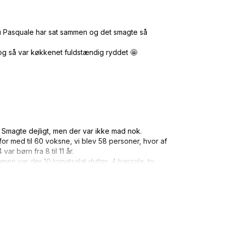
nu Pasquale har sat sammen og det smagte så
g så var køkkenet fuldstændig ryddet 🤩
 Smagte dejligt, men der var ikke mad nok.
for med til 60 voksne, vi blev 58 personer, hvor af
ar børn fra 8 til 11 år.
en var der 10 tomatsalat dutter, 4 bassola, to
kiver brød med tomat tilbage.
er ingen ting tilbage af. En af mine gæster, var
 sidste rester, for han var ikke mæt.
dretten var serveret, uden at rydde op, eller
fra forrettten sammen og sætte det på køl. Vi