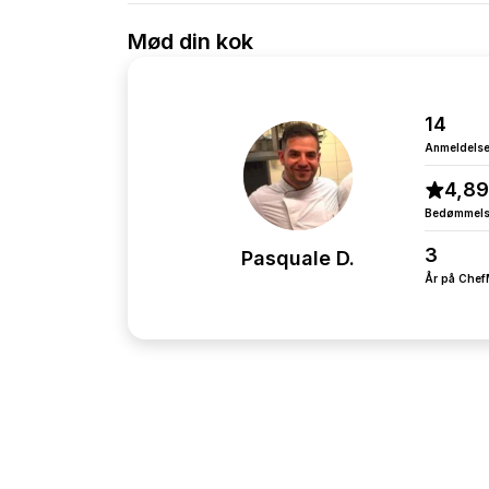
Mød din kok
14
Anmeldelse
4,89
Bedømmel
3
Pasquale D.
År på Che