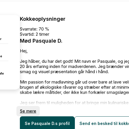
Kokkeoplysninger
Svarrate: 70 %
Svartid: 2 timer
r
Mød Pasquale D.
Hej,
se
Jeg håber, du har det godt! Mit navn er Pasquale, og je
20 års erfaring inden for madverdenen. Jeg brænder virk
smag og visuel præsentation går hånd i hånd.
fMe
Min passion for madlavning går ud over bare at lave v
brugen af økologiske råvarer og stræber efter at minime
skabe lækre måltider, der ikke kun forkæler smagsløge
Jeg ser frem til muligheden for at bringe min kulinarisk
dit næste arrangement. Lad os sammen skabe en ufor
Se mere
Med venlig hilsen,
Pasquale
Se Pasquale D.s profil
Send en besked til kok