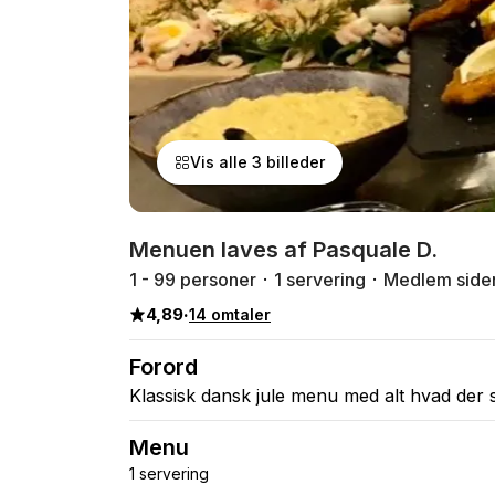
Vis alle 3 billeder
Menuen laves af Pasquale D.
1 - 99 personer
1 servering
Medlem side
4,89
·
14 omtaler
Forord
Klassisk dansk jule menu med alt hvad der sk
Menu
1 servering