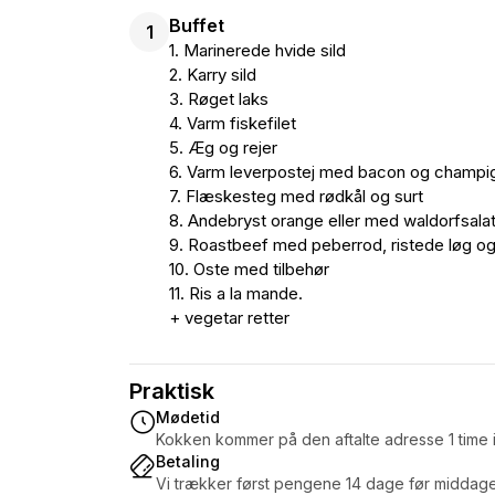
Buffet
1
1. Marinerede hvide sild
2. Karry sild
3. Røget laks
4. Varm fiskefilet
5. Æg og rejer
6. Varm leverpostej med bacon og champi
7. Flæskesteg med rødkål og surt
8. Andebryst orange eller med waldorfsala
9. Roastbeef med peberrod, ristede løg o
10. Oste med tilbehør
11. Ris a la mande.
+ vegetar retter
Praktisk
Mødetid
Kokken kommer på den aftalte adresse 1 time i
Betaling
Vi trækker først pengene 14 dage før middag