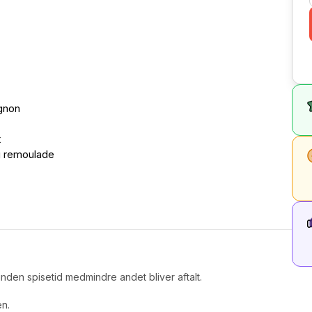
gnon
t
g remoulade
nden spisetid medmindre andet bliver aftalt.
en.