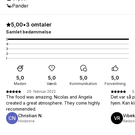
Pander
5,00
•
3 omtaler
Samlet bedømmelse
5
4
3
2
1
5,0
5,0
5,0
5,0
Maden
Værdi
Kommunikation
Forventning
·
20. februar 2022
·
3
The food was amazing. Nicolas and Angela
Det var så p
created a great atmosphere. They come highly
hjem. Kan kl
recommended.
Christian N.
Vibek
CN
VR
Hvidovre
Rødov