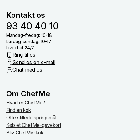
at dække bord, drikkevarer (medmindre du har tilkøb
vinmenu eller lign.) og nyde tiden med dine gæster
Kontakt os
om bordet.
93 40 40 10
Mandag-fredag: 10-18
Lørdag-søndag: 10-17
Livechat 24/7
Ring til os
Send os en e-mail
Chat med os
Om ChefMe
Hvad er ChefMe?
Find en kok
Ofte stillede spørgsmål
Køb et ChefMe-gavekort
Bliv ChefMe-kok