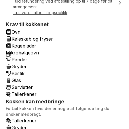
Fuld refundering ved afbestilling op til 7 dage før dit
arrangement.
Læs vores afbestillingspolitik
Krav til køkkenet
Ovn
Køleskab og fryser
Kogeplader
Mikrobølgeovn
Pander
Gryder
Bestik
Glas
Servietter
Tallerkener
Kokken kan medbringe
Fortæl kokken hvis der er nogle af følgende ting du
ønsker medbragt.
Tallerkener
Gryder