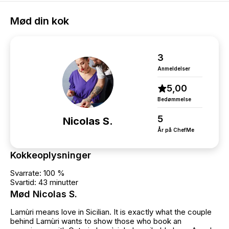
Mød din kok
3
Anmeldelser
5,00
Bedømmelse
5
Nicolas S.
År på ChefMe
Kokkeoplysninger
Svarrate: 100 %
Svartid: 43 minutter
Mød Nicolas S.
Lamùri means love in Sicilian. It is exactly what the couple
behind Lamùri wants to show those who book an