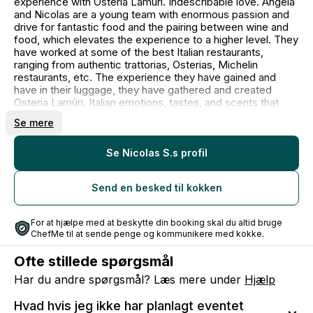
experience with Osteria Lamùri. Indescribable love. Angela
and Nicolas are a young team with enormous passion and
drive for fantastic food and the pairing between wine and
food, which elevates the experience to a higher level. They
have worked at some of the best Italian restaurants,
ranging from authentic trattorias, Osterias, Michelin
restaurants, etc. The experience they have gained and
have in their luggage, they have gathered and created
Osteria Lamùri. Italian emotions, tastes, and scents that
have always followed them since childhood.
Se mere
Se Nicolas S.s profil
Send en besked til kokken
For at hjælpe med at beskytte din booking skal du altid bruge
ChefMe til at sende penge og kommunikere med kokke.
Ofte stillede spørgsmål
Har du andre spørgsmål? Læs mere under
Hjælp
Hvad hvis jeg ikke har planlagt eventet