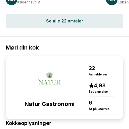
København Ø
Køben
Mikkel og h
køkkenet - 
Man kunne i
Se alle 22 omtaler
og imødekom
alt: maden v
anbefaling h
Mød din kok
22
Anmeldelser
4,98
Bedømmelse
6
Natur Gastronomi
År på ChefMe
Kokkeoplysninger