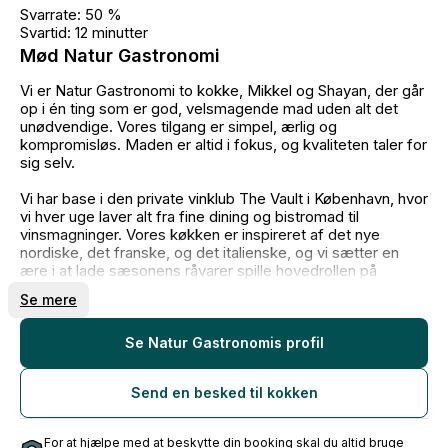
Svarrate: 50 %
Svartid: 12 minutter
Mød Natur Gastronomi
Vi er Natur Gastronomi to kokke, Mikkel og Shayan, der går
op i én ting som er god, velsmagende mad uden alt det
unødvendige. Vores tilgang er simpel, ærlig og
kompromisløs. Maden er altid i fokus, og kvaliteten taler for
sig selv.
Vi har base i den private vinklub The Vault i København, hvor
vi hver uge laver alt fra fine dining og bistromad til
vinsmagninger. Vores køkken er inspireret af det nye
nordiske, det franske, og det italienske, og vi sætter en
ære i at lade sæsonens råvarer spille hovedrollen på
tallerkenen. Vi starter altid med grøntsagerne, deres smag,
Se mere
tekstur og sæson og bygger derefter retterne op, så alt
føles naturligt og afstemt.
Se Natur Gastronomis profil
Vi laver mad til alle typer arrangementer helt fra intime
middage til store selskaber, altid med samme fokus på
Send en besked til kokken
kvalitet, kreativitet og smag. Hos os er det ikke "mere for
mere", men snarere "bedre for dig".
For at hjælpe med at beskytte din booking skal du altid bruge