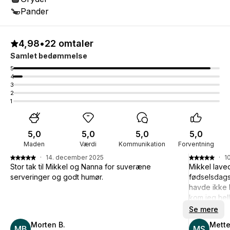
Pander
4,98
•
22 omtaler
Samlet bedømmelse
5
4
3
2
1
5,0
5,0
5,0
5,0
Maden
Værdi
Kommunikation
Forventning
·
14. december 2025
·
1
Stor tak til Mikkel og Nanna for suveræne
Mikkel laved
serveringer og godt humør.
fødselsdagsf
havde ikke l
kom jeg helle
kontakten i
Se mere
Mikkel tog h
Morten B.
Mette
MB
bæredygtigh
MS