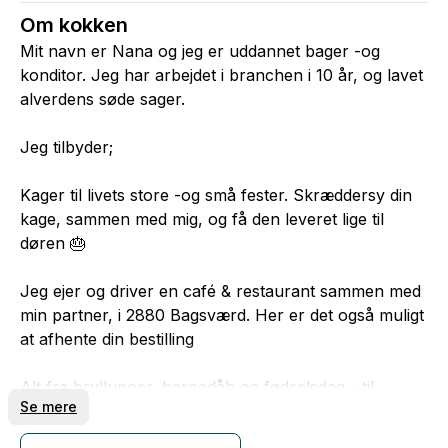
Om kokken
Mit navn er Nana og jeg er uddannet bager -og
konditor. Jeg har arbejdet i branchen i 10 år, og lavet
alverdens søde sager.
Jeg tilbyder;
Kager til livets store -og små fester. Skræddersy din
kage, sammen med mig, og få den leveret lige til
døren 🎂
Jeg ejer og driver en café & restaurant sammen med
min partner, i 2880 Bagsværd. Her er det også muligt
at afhente din bestilling
Alt fra bryllupper, barnedåb og fødselsdag - til
Se mere
middag med dine bekendte eller blot en onsdag aften
✨