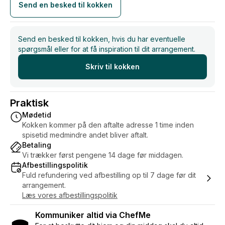
Send en besked til kokken
Allergi venlige alternativer er muligt - bløde gluten,
laktose og nøddefri
Send en besked til kokken, hvis du har eventuelle
spørgsmål eller for at få inspiration til dit arrangement.
Skriv til kokken
Praktisk
Mødetid
Kokken kommer på den aftalte adresse 1 time inden
spisetid medmindre andet bliver aftalt.
Betaling
Vi trækker først pengene 14 dage før middagen.
Afbestillingspolitik
Fuld refundering ved afbestilling op til 7 dage før dit
arrangement.
Læs vores afbestillingspolitik
Kommuniker altid via ChefMe