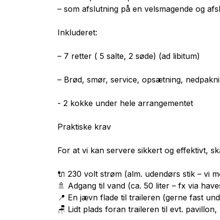
– som afslutning på en velsmagende og afs
Inkluderet:
– 7 retter ( 5 salte, 2 søde) (ad libitum)
– Brød, smør, service, opsætning, nedpakn
- 2 kokke under hele arrangementet
Praktiske krav
For at vi kan servere sikkert og effektivt, s
🔌 230 volt strøm (alm. udendørs stik – vi 
🚿 Adgang til vand (ca. 50 liter – fx via ha
📍 En jævn flade til traileren (gerne fast un
🪑 Lidt plads foran traileren til evt. pavillo