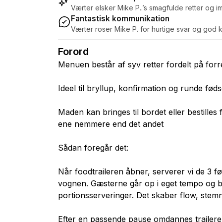
Værter elsker Mike P..’s smagfulde retter og
Fantastisk kommunikation
Værter roser Mike P. for hurtige svar og god 
Forord
Menuen består af syv retter fordelt på forre
Ideel til bryllup, konfirmation og runde fød
Maden kan bringes til bordet eller bestilles f
ene nemmere end det andet
Sådan foregår det:
Når foodtraileren åbner, serverer vi de 3 fø
vognen. Gæsterne går op i eget tempo og bes
portionsserveringer. Det skaber flow, stem
Efter en passende pause omdannes traileren 