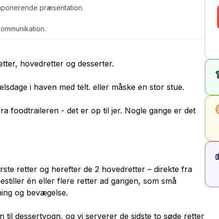
 imponerende præsentation.
kommunikation.
tter, hovedretter og desserter.
selsdage i haven med telt. eller måske en stor stue.
ra foodtraileren - det er op til jer. Nogle gange er det
rste retter og herefter de 2 hovedretter – direkte fra
tiller én eller flere retter ad gangen, som små
ning og bevægelse.
til dessertvogn, og vi serverer de sidste to søde retter