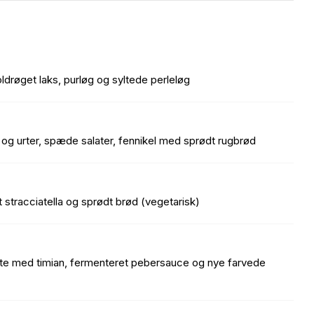
ldrøget laks, purløg og syltede perleløg
us og urter, spæde salater, fennikel med sprødt rugbrød
stracciatella og sprødt brød (vegetarisk)
te med timian, fermenteret pebersauce og nye farvede