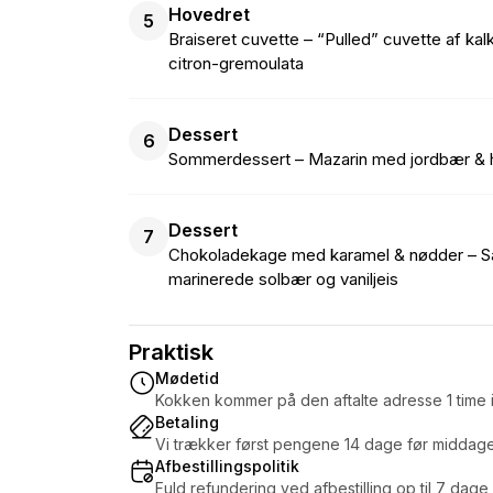
Hovedret
5
Braiseret cuvette – “Pulled” cuvette af kal
citron-gremoulata
Dessert
6
Sommerdessert – Mazarin med jordbær & 
Dessert
7
Chokoladekage med karamel & nødder – Sa
marinerede solbær og vaniljeis
Praktisk
Mødetid
Kokken kommer på den aftalte adresse 1 time i
Betaling
Vi trækker først pengene 14 dage før middag
Afbestillingspolitik
Fuld refundering ved afbestilling op til 7 dage