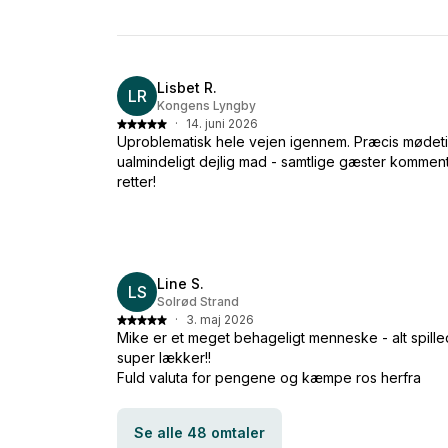
Lisbet R.
LR
Kongens Lyngby
·
14. juni 2026
Uproblematisk hele vejen igennem. Præcis mødetid
ualmindeligt dejlig mad - samtlige gæster komment
retter!
Line S.
LS
Solrød Strand
·
3. maj 2026
Mike er et meget behageligt menneske - alt spil
super lækker!!
Fuld valuta for pengene og kæmpe ros herfra
Se alle 48 omtaler