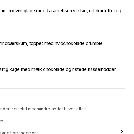
kun i rødvinsglace med karamelliserede løg, urtekartoffel og
hindbærskum, toppet med hvidchokolade crumble
ftig kage med mørk chokolade og ristede hasselnødder,
nden spisetid medmindre andet bliver aftalt.
en.
 før dit arrangement.