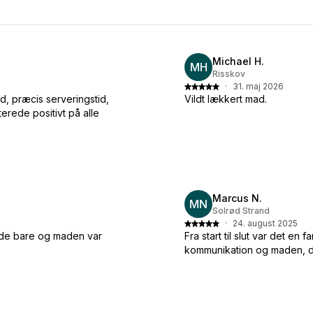
Michael H.
MH
Risskov
·
31. maj 2026
, præcis serveringstid,
Vildt lækkert mad.
erede positivt på alle
Marcus N.
MN
Solrød Strand
·
24. august 2025
lede bare og maden var
Fra start til slut var det e
kommunikation og maden, det 