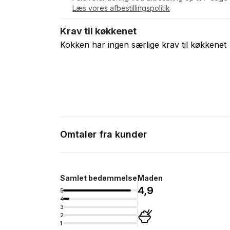
Læs vores afbestillingspolitik
Krav til køkkenet
Kokken har ingen særlige krav til køkkenet
Omtaler fra kunder
Samlet bedømmelse
Maden
4,9
5
4
3
2
1