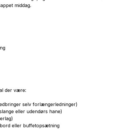
lappet middag.
ing
kal der være:
medbringer selv forlængerledninger)
veslange eller udendørs hane)
derlag)
n, bord eller buffetopsætning