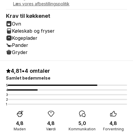
Læs vores afbestillingspolitik
Krav til køkkenet
Ovn
Køleskab og fryser
Kogeplader
Pander
Gryder
4,81
•
4 omtaler
Samlet bedømmelse
5
4
3
2
1
4,8
4,8
5,0
4,8
Maden
Værdi
Kommunikation
Forventning