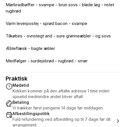
Mørbradbøffer - svampe - brun sovs - bløde løg - ristet
rugbrød
Varm leverpostej - sprød bacon - svampe
Tilkøbes - ovnstegt and - sure grønneæbler - og sovs
Æbleflæsk - bagte æbler
Medfølger - surdejsbrød - rugbrød - smør
Praktisk
Mødetid
Kokken kommer på den aftalte adresse 1 time inden
spisetid medmindre andet bliver aftalt.
Betaling
Vi trækker først pengene 14 dage før middagen.
Afbestillingspolitik
Fuld refundering ved afbestilling op til 7 dage før dit
arrangement.