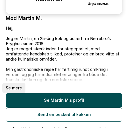
År på ChefMe
Mød Martin M.
Hej,
Jeg er Martin, en 25-årig kok og udlært fra Nørrebro’s
Bryghus siden 2018.
Jeg er meget stærk inden for stegepartiet, med
omfattende kendskab til kød, proteiner og en bred vifte af
andre kulinariske områder.
Min gastronomiske rejse har ført mig rundt omkring i
verden, og jeg har indsamlet erfaringer fra både det
franske køkken og den nordiske scene.
Se mere
Jeg brænder for mit fag og føler mig stærk og kompetent.
Den mad, jeg skaber, skal der ikke være en finger at sætte
på! Jeg går op i, at mine produkter leveres til UG til gæsten,
Se Martin M.s profil
og bliver en oplevelse.
Send en besked til kokken
På gensyn,
Martin