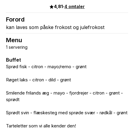
4,81
·
4 omtaler
Forord
kan laves som påske frokost og julefrokost
Menu
1 servering
Buffet
Sprød fisk - citron - mayo/remo - grønt
Røget laks - citron - dild - grønt
Smilende frilands æg - mayo - fjordrejer - citron - grønt -
sprødt
Sprødt svin - flæskesteg med sprøde svær - rødkål - grønt
Tarteletter som vi alle kender den!