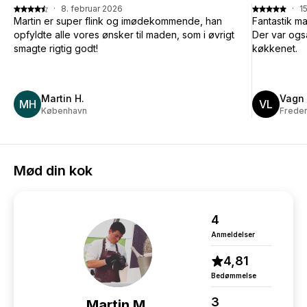
·
8. februar 2026
·
1
Martin er super flink og imødekommende, han
Fantastik ma
opfyldte alle vores ønsker til maden, som i øvrigt
Der var ogs
smagte rigtig godt!
køkkenet.
Martin H.
Vagn 
MH
VL
København
Frede
Mød din kok
4
Anmeldelser
4,81
Bedømmelse
3
Martin M.