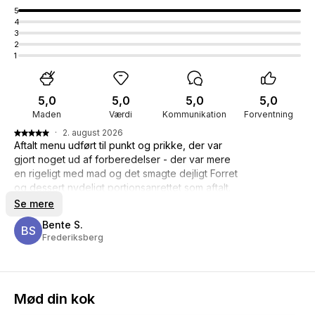
5
4
3
2
1
5,0
5,0
5,0
5,0
Maden
Værdi
Kommunikation
Forventning
·
2. august 2026
Aftalt menu udført til punkt og prikke, der var
gjort noget ud af forberedelser - der var mere
en rigeligt med mad og det smagte dejligt Forret
og dessert nydeligt portionsanrettet som aftalt.
Var glad for hjælpen til afrydning / sætte i
Se mere
opvaskemaskine, og køkken/gryder/pander mv
Bente S.
var gjort reneefter brug og sat på plads. Giver
BS
Frederiksberg
min bedste anbefaling
Mød din kok