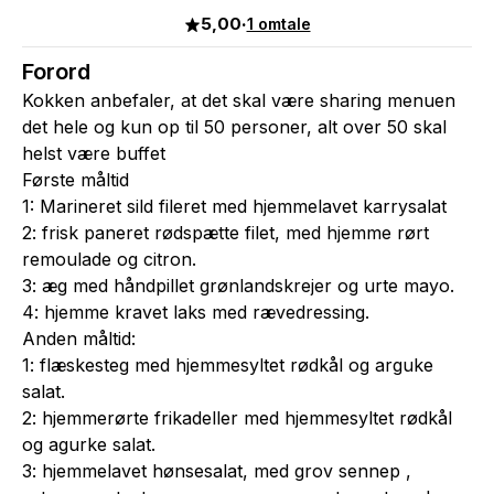
5,00
·
1 omtale
Forord
Kokken anbefaler, at det skal være sharing menuen
det hele og kun op til 50 personer, alt over 50 skal
helst være buffet
Første måltid
1: Marineret sild fileret med hjemmelavet karrysalat
2: frisk paneret rødspætte filet, med hjemme rørt
remoulade og citron.
3: æg med håndpillet grønlandskrejer og urte mayo.
4: hjemme kravet laks med rævedressing.
Anden måltid:
1: flæskesteg med hjemmesyltet rødkål og arguke
salat.
2: hjemmerørte frikadeller med hjemmesyltet rødkål
og agurke salat.
3: hjemmelavet hønsesalat, med grov sennep ,