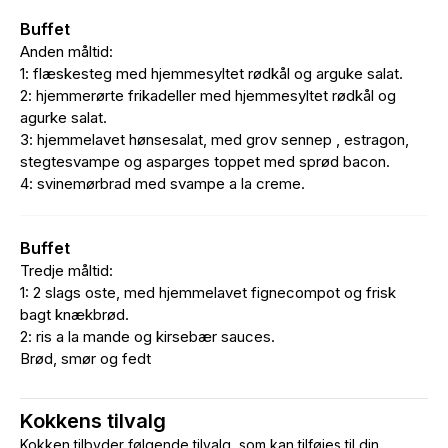
Buffet
Anden måltid:
1: flæskesteg med hjemmesyltet rødkål og arguke salat.
2: hjemmerørte frikadeller med hjemmesyltet rødkål og
agurke salat.
3: hjemmelavet hønsesalat, med grov sennep , estragon,
stegtesvampe og asparges toppet med sprød bacon.
4: svinemørbrad med svampe a la creme.
Buffet
Tredje måltid:
1: 2 slags oste, med hjemmelavet fignecompot og frisk
bagt knækbrød.
2: ris a la mande og kirsebær sauces.
Brød, smør og fedt
Kokkens tilvalg
Kokken tilbyder følgende tilvalg, som kan tilføjes til din