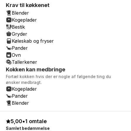
Krav til køkkenet
Blender
Kogeplader
Bestik
Gryder
Køleskab og fryser
Pander
Ovn
Tallerkener
Kokken kan medbringe
Fortæl kokken hvis der er nogle af følgende ting du
ønsker medbragt.
Kogeplader
Pander
Blender
5,00
•
1 omtale
Samlet bedømmelse