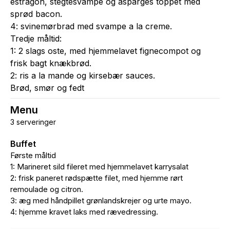
estragon, stegtesvampe og asparges toppet med
sprød bacon.
4: svinemørbrad med svampe a la creme.
Tredje måltid:
1: 2 slags oste, med hjemmelavet fignecompot og
frisk bagt knækbrød.
2: ris a la mande og kirsebær sauces.
Brød, smør og fedt
Menu
3 serveringer
Buffet
Første måltid
1: Marineret sild fileret med hjemmelavet karrysalat
2: frisk paneret rødspætte filet, med hjemme rørt
remoulade og citron.
3: æg med håndpillet grønlandskrejer og urte mayo.
4: hjemme kravet laks med rævedressing.